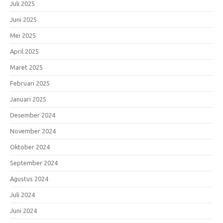
Juli 2025
Juni 2025
Mei 2025
April 2025
Maret 2025
Februari 2025
Januari 2025
Desember 2024
November 2024
Oktober 2024
September 2024
Agustus 2024
Juli 2024
Juni 2024