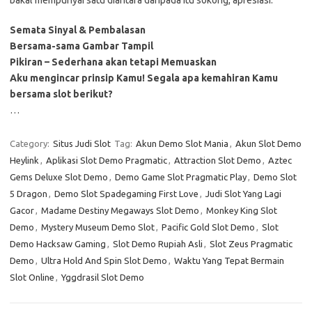
bakal mempunyai satu diantara daripada itu sokong, apresiasi.
Semata Sinyal & Pembalasan
Bersama-sama Gambar Tampil
Pikiran – Sederhana akan tetapi Memuaskan
Aku mengincar prinsip Kamu! Segala apa kemahiran Kamu
bersama slot berikut?
…
Category:
Situs Judi Slot
Tag:
Akun Demo Slot Mania
,
Akun Slot Demo
Heylink
,
Aplikasi Slot Demo Pragmatic
,
Attraction Slot Demo
,
Aztec
Gems Deluxe Slot Demo
,
Demo Game Slot Pragmatic Play
,
Demo Slot
5 Dragon
,
Demo Slot Spadegaming First Love
,
Judi Slot Yang Lagi
Gacor
,
Madame Destiny Megaways Slot Demo
,
Monkey King Slot
Demo
,
Mystery Museum Demo Slot
,
Pacific Gold Slot Demo
,
Slot
Demo Hacksaw Gaming
,
Slot Demo Rupiah Asli
,
Slot Zeus Pragmatic
Demo
,
Ultra Hold And Spin Slot Demo
,
Waktu Yang Tepat Bermain
Slot Online
,
Yggdrasil Slot Demo