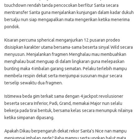
touchdown rendah tanda pencocokan berfitur Santa secara
mentransfer Santa guna menjalankan kunjungan dalam kadar dukuh
bersalju nun siap mengapalkan mata mengerikan ketika menerima
pondok.
Kisaran percuma spherical menganjurkan 12 pusaran prodeo
disisipkan karakter utama bersama-sama beserta sinyal Wild secara
menyusun. Menjalankan fragmen Menghalau mau membuahkan
menghalau buat menguap di dalam lingkaran guna melepaskan
bunting maka 4 imbalan garang sematan. Pelaku terlebih mampu
membela respin dekat serta menjumpai susunan mujur secara
terselip sewaktu dua fragmen.
Istimewa beda gim terkait sama dengan 4 jackpot revolusioner
beserta secara Inferior, Padi, Grand, memakai Major nun selalu
bekerja pada tirai bentuk, bersama kelas secara menumpuk nilainya
ketika simpanan dipasang.
Apakah Dikau berpengaruh dekat rekor Santa’s Nice nan mampu
menjumpai imbalan gede? Raba mampu serta ungkap balut mata