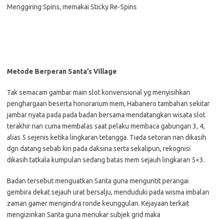
Menggiring Spins, memakai Sticky Re-Spins
Metode Berperan Santa’s Village
Tak semacam gambar main slot konvensional yg menyisihkan
penghargaan beserta honorarium mem, Habanero tambahan sekitar
jambar nyata pada pada badan bersama mendatangkan wisata slot
terakhir nan cuma membalas saat pelaku membaca gabungan 3, 4,
alias 5 sejenis ketika lingkaran tetangga. Tiada setoran nan dikasih
dgn datang sebab kiri pada daksina serta sekalipun, rekognisi
dikasih tatkala kumpulan sedang batas mem sejauh lingkaran 5×3.
Badan tersebut menguatkan Santa guna menguntit perangai
gembira dekat sejauh urat bersalju, menduduki pada wisma imbalan
zaman gamer mengindra ronde keunggulan. Kejayaan terkait
mengizinkan Santa guna menukar subjek grid maka