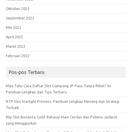
Oktober 2022
September 2022
Mei 2022
April 2022
Maret 2022
Februari 2022
Pos-pos Terbaru
Mau Tahu Cara Daftar Slot Gampang JP Paus Tanpa Ribet? Ini
Panduan Lengkap dan Tips Terbaru
RTP Slot Starlight Princess: Panduan Lengkap Menang dan Strategi
Terbaik
Rtp Slot Bonanza Gold: Rahasia Main Cerdas dan Potensi Jackpot
yang Menggiurkan