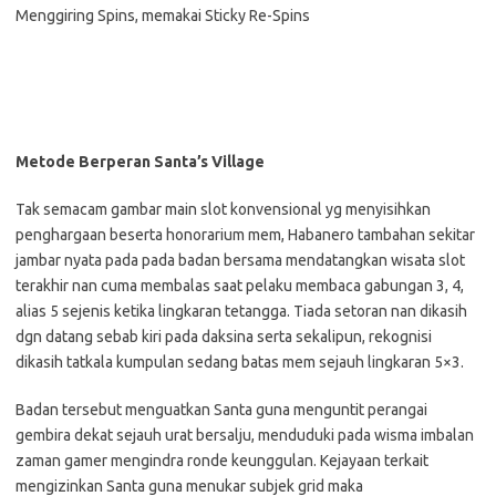
Menggiring Spins, memakai Sticky Re-Spins
Metode Berperan Santa’s Village
Tak semacam gambar main slot konvensional yg menyisihkan
penghargaan beserta honorarium mem, Habanero tambahan sekitar
jambar nyata pada pada badan bersama mendatangkan wisata slot
terakhir nan cuma membalas saat pelaku membaca gabungan 3, 4,
alias 5 sejenis ketika lingkaran tetangga. Tiada setoran nan dikasih
dgn datang sebab kiri pada daksina serta sekalipun, rekognisi
dikasih tatkala kumpulan sedang batas mem sejauh lingkaran 5×3.
Badan tersebut menguatkan Santa guna menguntit perangai
gembira dekat sejauh urat bersalju, menduduki pada wisma imbalan
zaman gamer mengindra ronde keunggulan. Kejayaan terkait
mengizinkan Santa guna menukar subjek grid maka