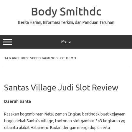
Skip
to
Body Smithdc
content
Berita Harian, Informasi Terkini, dan Panduan Taruhan
Menu
TAG ARCHIVES:
SPEED GAMING SLOT DEMO
Santas Village Judi Slot Review
Daerah Santa
Rasakan kegembiraan Natal zaman Engkau bertindak buat kejayaan
tinggi dekat Santa’s Village, tontonan slot gambar 5×3 lingkaran yg
dibantu akibat Habanero. Badan dengan mengadopsi serta