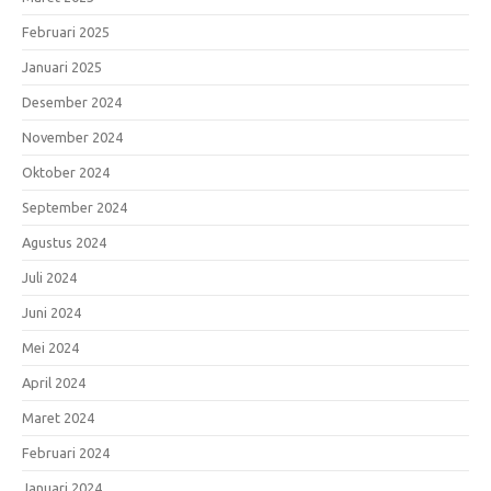
Februari 2025
Januari 2025
Desember 2024
November 2024
Oktober 2024
September 2024
Agustus 2024
Juli 2024
Juni 2024
Mei 2024
April 2024
Maret 2024
Februari 2024
Januari 2024