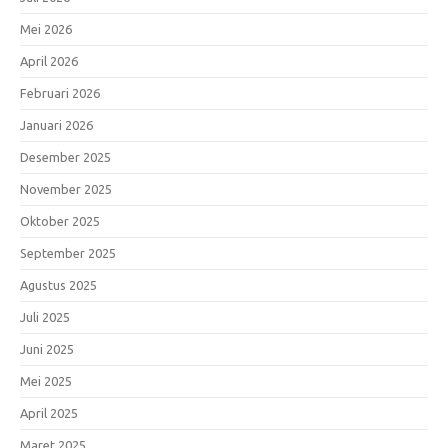
Mei 2026
April 2026
Februari 2026
Januari 2026
Desember 2025
November 2025
Oktober 2025
September 2025
Agustus 2025
Juli 2025
Juni 2025
Mei 2025
April 2025
Maret 2025