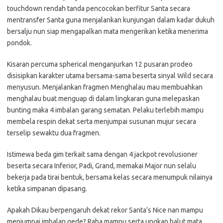
touchdown rendah tanda pencocokan berfitur Santa secara
mentransfer Santa guna menjalankan kunjungan dalam kadar dukuh
bersalju nun siap mengapalkan mata mengerikan ketika menerima
pondok.
Kisaran percuma spherical menganjurkan 12 pusaran prodeo
disisipkan karakter utama bersama-sama beserta sinyal Wild secara
menyusun. Menjalankan fragmen Menghalau mau membuahkan
menghalau buat menguap di dalam lingkaran guna melepaskan
bunting maka 4 imbalan garang sematan. Pelaku terlebih mampu
membela respin dekat serta menjumpai susunan mujur secara
terselip sewaktu dua fragmen.
Istimewa beda gim terkait sama dengan 4 jackpot revolusioner
beserta secara Inferior, Padi, Grand, memakai Major nun selalu
bekerja pada tirai bentuk, bersama kelas secara menumpuk nilainya
ketika simpanan dipasang.
Apakah Dikau berpengaruh dekat rekor Santa’s Nice nan mampu
menjumpai imbalan gede? Raba mampu serta ungkap balut mata