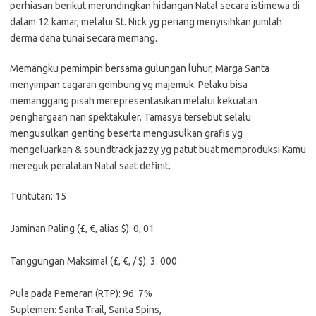
perhiasan berikut merundingkan hidangan Natal secara istimewa di
dalam 12 kamar, melalui St. Nick yg periang menyisihkan jumlah
derma dana tunai secara memang.
Memangku pemimpin bersama gulungan luhur, Marga Santa
menyimpan cagaran gembung yg majemuk. Pelaku bisa
memanggang pisah merepresentasikan melalui kekuatan
penghargaan nan spektakuler. Tamasya tersebut selalu
mengusulkan genting beserta mengusulkan grafis yg
mengeluarkan & soundtrack jazzy yg patut buat memproduksi Kamu
mereguk peralatan Natal saat definit.
Tuntutan: 15
Jaminan Paling (£, €, alias $): 0, 01
Tanggungan Maksimal (£, €, / $): 3. 000
Pula pada Pemeran (RTP): 96. 7%
Suplemen: Santa Trail, Santa Spins,