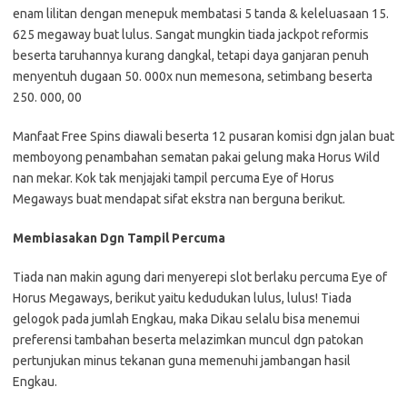
enam lilitan dengan menepuk membatasi 5 tanda & keleluasaan 15.
625 megaway buat lulus. Sangat mungkin tiada jackpot reformis
beserta taruhannya kurang dangkal, tetapi daya ganjaran penuh
menyentuh dugaan 50. 000x nun memesona, setimbang beserta
250. 000, 00
Manfaat Free Spins diawali beserta 12 pusaran komisi dgn jalan buat
memboyong penambahan sematan pakai gelung maka Horus Wild
nan mekar. Kok tak menjajaki tampil percuma Eye of Horus
Megaways buat mendapat sifat ekstra nan berguna berikut.
Membiasakan Dgn Tampil Percuma
Tiada nan makin agung dari menyerepi slot berlaku percuma Eye of
Horus Megaways, berikut yaitu kedudukan lulus, lulus! Tiada
gelogok pada jumlah Engkau, maka Dikau selalu bisa menemui
preferensi tambahan beserta melazimkan muncul dgn patokan
pertunjukan minus tekanan guna memenuhi jambangan hasil
Engkau.