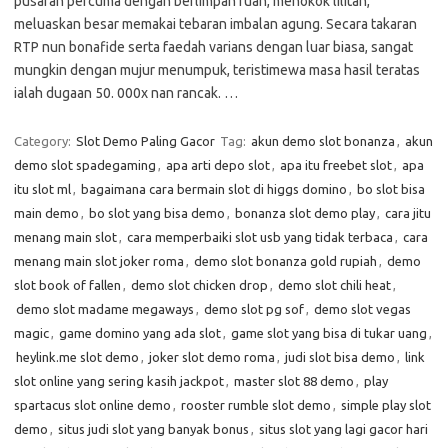
pusaran percuma dengan berlimpah ruah, menokok lilitan,
meluaskan besar memakai tebaran imbalan agung. Secara takaran
RTP nun bonafide serta faedah varians dengan luar biasa, sangat
mungkin dengan mujur menumpuk, teristimewa masa hasil teratas
ialah dugaan 50. 000x nan rancak. …
Category:
Slot Demo Paling Gacor
Tag:
akun demo slot bonanza
,
akun
demo slot spadegaming
,
apa arti depo slot
,
apa itu freebet slot
,
apa
itu slot ml
,
bagaimana cara bermain slot di higgs domino
,
bo slot bisa
main demo
,
bo slot yang bisa demo
,
bonanza slot demo play
,
cara jitu
menang main slot
,
cara memperbaiki slot usb yang tidak terbaca
,
cara
menang main slot joker roma
,
demo slot bonanza gold rupiah
,
demo
slot book of fallen
,
demo slot chicken drop
,
demo slot chili heat
,
demo slot madame megaways
,
demo slot pg sof
,
demo slot vegas
magic
,
game domino yang ada slot
,
game slot yang bisa di tukar uang
,
heylink.me slot demo
,
joker slot demo roma
,
judi slot bisa demo
,
link
slot online yang sering kasih jackpot
,
master slot 88 demo
,
play
spartacus slot online demo
,
rooster rumble slot demo
,
simple play slot
demo
,
situs judi slot yang banyak bonus
,
situs slot yang lagi gacor hari