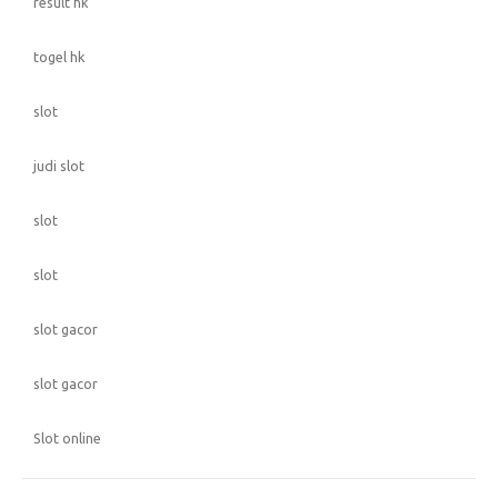
result hk
togel hk
slot
judi slot
slot
slot
slot gacor
slot gacor
Slot online