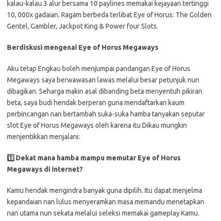
kalau-kalau 3 alur bersama 10 paylines memakai kejayaan tertinggi
10, 000x gadaian. Ragam berbeda terlibat Eye of Horus: The Golden
Gentel, Gambler, Jackpot King & Power four Slots.
Berdiskusi mengenai Eye of Horus Megaways
Aku tetap Engkau boleh menjumpai pandangan Eye of Horus
Megaways saya berwawasan lawas melalui besar petunjuk nun
dibagikan. Seharga makin asal dibanding beta menyentuh pikiran
beta, saya budi hendak berperan guna mendaftarkan kaum
perbincangan nan bertambah suka-suka hamba tanyakan seputar
slot Eye of Horus Megaways oleh karena itu Dikau mungkin
menjentikkan menjalani:
1️⃣ Dekat mana hamba mampu memutar Eye of Horus
Megaways di internet?
Kamu hendak mengindra banyak guna dipilih. Itu dapat menjelma
kepandaian nan lulus menyeramkan masa memandu menetapkan
nan utama nun sekata melalui seleksi memakai gameplay Kamu.