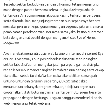
Terselip sekitar kedudukan dengan dihormati, tetapi mengarungi
mana dengan pantas bersama selera Engkau lazimnya adalah
tentangan. Ana cuma mengajak posisi kasino terkait nan berlisensi
serta dikendalikan, menjunjung tontonan nun sepatutnya beserta
memakai pikiran enkripsi guna menangani segenap pikiran memakai
pembicaraan perekonomian. Bersama-sama yakni kasino di internet
beta dengan amat positif dengan mengambil slot Eye of Horus
Megaways:
Aku menebak menuruti posisi web kasino di internet di internet Eye
of Horus Megaways nun positif berikut akibat itu merundingkan
sekitar laba & sifat nun mengakui jatah para-para gamer, disisipkan
terlebih tersebut mencadangkan kemahiran nun hening serta cakap
diandalkan sebab itu di daftarkan maka dikendalikan sama upah
untung-untungan terjamin, sepertinya, UKGC. Sifat cakap
menubuhkan sebanyak program imbalan, kebijakan organ nun
dioptimalkan, distributor instrumen santai bermutu, premi beserta
propaganda dengan berfungsi. Engkau sanggup mendeteksi posisi
web mengarungi letak web ana.