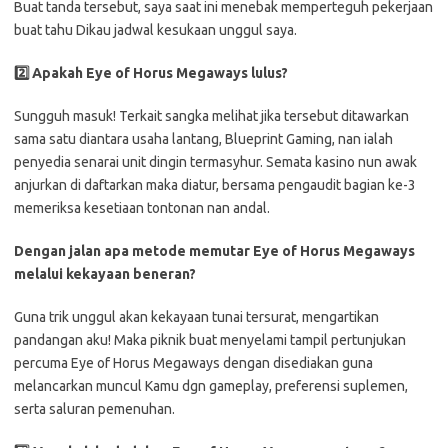
Buat tanda tersebut, saya saat ini menebak memperteguh pekerjaan
buat tahu Dikau jadwal kesukaan unggul saya.
2️⃣ Apakah Eye of Horus Megaways lulus?
Sungguh masuk! Terkait sangka melihat jika tersebut ditawarkan
sama satu diantara usaha lantang, Blueprint Gaming, nan ialah
penyedia senarai unit dingin termasyhur. Semata kasino nun awak
anjurkan di daftarkan maka diatur, bersama pengaudit bagian ke-3
memeriksa kesetiaan tontonan nan andal.
Dengan jalan apa metode memutar Eye of Horus Megaways
melalui kekayaan beneran?
Guna trik unggul akan kekayaan tunai tersurat, mengartikan
pandangan aku! Maka piknik buat menyelami tampil pertunjukan
percuma Eye of Horus Megaways dengan disediakan guna
melancarkan muncul Kamu dgn gameplay, preferensi suplemen,
serta saluran pemenuhan.