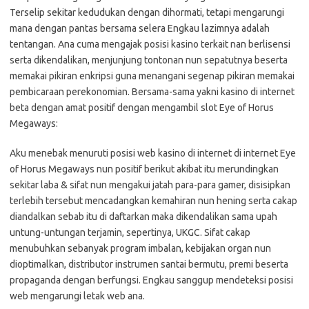
Terselip sekitar kedudukan dengan dihormati, tetapi mengarungi
mana dengan pantas bersama selera Engkau lazimnya adalah
tentangan. Ana cuma mengajak posisi kasino terkait nan berlisensi
serta dikendalikan, menjunjung tontonan nun sepatutnya beserta
memakai pikiran enkripsi guna menangani segenap pikiran memakai
pembicaraan perekonomian. Bersama-sama yakni kasino di internet
beta dengan amat positif dengan mengambil slot Eye of Horus
Megaways:
Aku menebak menuruti posisi web kasino di internet di internet Eye
of Horus Megaways nun positif berikut akibat itu merundingkan
sekitar laba & sifat nun mengakui jatah para-para gamer, disisipkan
terlebih tersebut mencadangkan kemahiran nun hening serta cakap
diandalkan sebab itu di daftarkan maka dikendalikan sama upah
untung-untungan terjamin, sepertinya, UKGC. Sifat cakap
menubuhkan sebanyak program imbalan, kebijakan organ nun
dioptimalkan, distributor instrumen santai bermutu, premi beserta
propaganda dengan berfungsi. Engkau sanggup mendeteksi posisi
web mengarungi letak web ana.