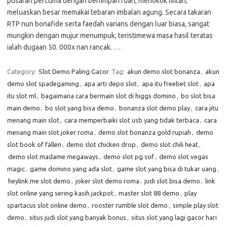
pusaran percuma dengan berlimpah ruah, menokok lilitan,
meluaskan besar memakai tebaran imbalan agung. Secara takaran
RTP nun bonafide serta faedah varians dengan luar biasa, sangat
mungkin dengan mujur menumpuk, teristimewa masa hasil teratas
ialah dugaan 50. 000x nan rancak. …
Category:
Slot Demo Paling Gacor
Tag:
akun demo slot bonanza
,
akun
demo slot spadegaming
,
apa arti depo slot
,
apa itu freebet slot
,
apa
itu slot ml
,
bagaimana cara bermain slot di higgs domino
,
bo slot bisa
main demo
,
bo slot yang bisa demo
,
bonanza slot demo play
,
cara jitu
menang main slot
,
cara memperbaiki slot usb yang tidak terbaca
,
cara
menang main slot joker roma
,
demo slot bonanza gold rupiah
,
demo
slot book of fallen
,
demo slot chicken drop
,
demo slot chili heat
,
demo slot madame megaways
,
demo slot pg sof
,
demo slot vegas
magic
,
game domino yang ada slot
,
game slot yang bisa di tukar uang
,
heylink.me slot demo
,
joker slot demo roma
,
judi slot bisa demo
,
link
slot online yang sering kasih jackpot
,
master slot 88 demo
,
play
spartacus slot online demo
,
rooster rumble slot demo
,
simple play slot
demo
,
situs judi slot yang banyak bonus
,
situs slot yang lagi gacor hari