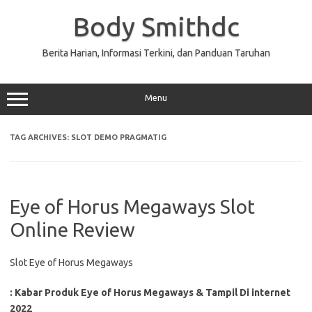
Skip
to
Body Smithdc
content
Berita Harian, Informasi Terkini, dan Panduan Taruhan
Menu
TAG ARCHIVES:
SLOT DEMO PRAGMATIG
Eye of Horus Megaways Slot
Online Review
Slot Eye of Horus Megaways
: Kabar Produk Eye of Horus Megaways & Tampil Di internet
2022