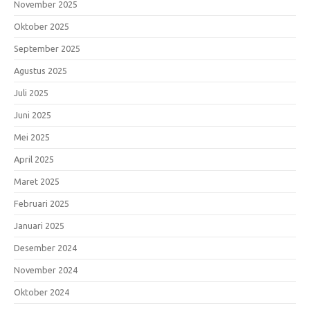
November 2025
Oktober 2025
September 2025
Agustus 2025
Juli 2025
Juni 2025
Mei 2025
April 2025
Maret 2025
Februari 2025
Januari 2025
Desember 2024
November 2024
Oktober 2024