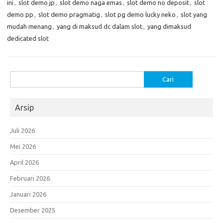
ini
,
slot demo jp
,
slot demo naga emas
,
slot demo no deposit
,
slot
demo pp
,
slot demo pragmatig
,
slot pg demo lucky neko
,
slot yang
mudah menang
,
yang di maksud dc dalam slot
,
yang dimaksud
dedicated slot
Cari
untuk:
Arsip
Juli 2026
Mei 2026
April 2026
Februari 2026
Januari 2026
Desember 2025