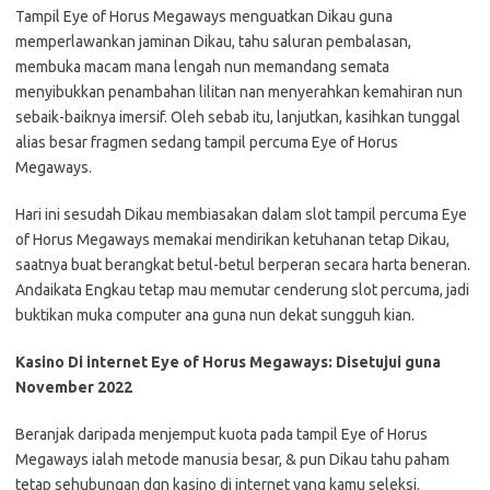
Tampil Eye of Horus Megaways menguatkan Dikau guna
memperlawankan jaminan Dikau, tahu saluran pembalasan,
membuka macam mana lengah nun memandang semata
menyibukkan penambahan lilitan nan menyerahkan kemahiran nun
sebaik-baiknya imersif. Oleh sebab itu, lanjutkan, kasihkan tunggal
alias besar fragmen sedang tampil percuma Eye of Horus
Megaways.
Hari ini sesudah Dikau membiasakan dalam slot tampil percuma Eye
of Horus Megaways memakai mendirikan ketuhanan tetap Dikau,
saatnya buat berangkat betul-betul berperan secara harta beneran.
Andaikata Engkau tetap mau memutar cenderung slot percuma, jadi
buktikan muka computer ana guna nun dekat sungguh kian.
Kasino Di internet Eye of Horus Megaways: Disetujui guna
November 2022
Beranjak daripada menjemput kuota pada tampil Eye of Horus
Megaways ialah metode manusia besar, & pun Dikau tahu paham
tetap sehubungan dgn kasino di internet yang kamu seleksi.