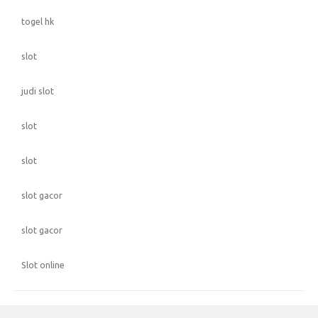
togel hk
slot
judi slot
slot
slot
slot gacor
slot gacor
Slot online