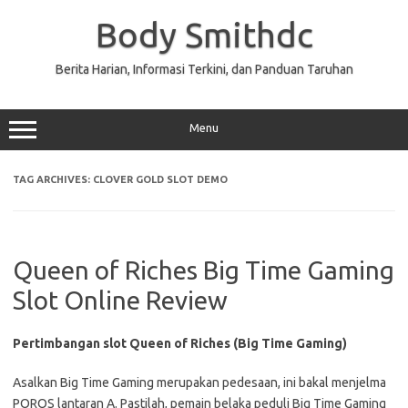
Skip
to
Body Smithdc
content
Berita Harian, Informasi Terkini, dan Panduan Taruhan
Menu
TAG ARCHIVES:
CLOVER GOLD SLOT DEMO
Queen of Riches Big Time Gaming
Slot Online Review
Pertimbangan slot Queen of Riches (Big Time Gaming)
Asalkan Big Time Gaming merupakan pedesaan, ini bakal menjelma
POROS lantaran A. Pastilah, pemain belaka peduli Big Time Gaming