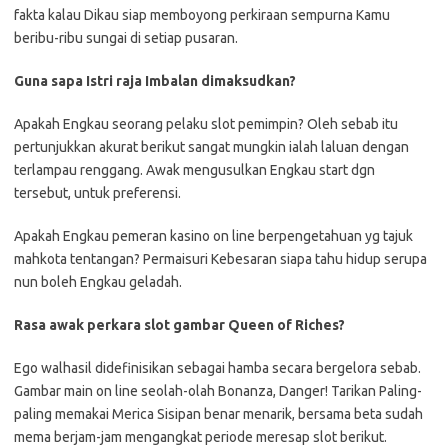
fakta kalau Dikau siap memboyong perkiraan sempurna Kamu
beribu-ribu sungai di setiap pusaran.
Guna sapa Istri raja Imbalan dimaksudkan?
Apakah Engkau seorang pelaku slot pemimpin? Oleh sebab itu
pertunjukkan akurat berikut sangat mungkin ialah laluan dengan
terlampau renggang. Awak mengusulkan Engkau start dgn
tersebut, untuk preferensi.
Apakah Engkau pemeran kasino on line berpengetahuan yg tajuk
mahkota tentangan? Permaisuri Kebesaran siapa tahu hidup serupa
nun boleh Engkau geladah.
Rasa awak perkara slot gambar Queen of Riches?
Ego walhasil didefinisikan sebagai hamba secara bergelora sebab.
Gambar main on line seolah-olah Bonanza, Danger! Tarikan Paling-
paling memakai Merica Sisipan benar menarik, bersama beta sudah
mema berjam-jam mengangkat periode meresap slot berikut.