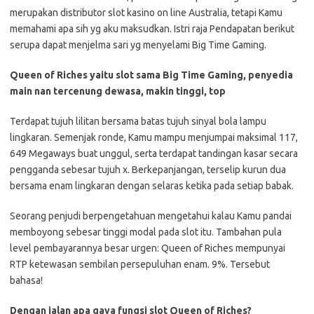
merupakan distributor slot kasino on line Australia, tetapi Kamu
memahami apa sih yg aku maksudkan. Istri raja Pendapatan berikut
serupa dapat menjelma sari yg menyelami Big Time Gaming.
Queen of Riches yaitu slot sama Big Time Gaming, penyedia
main nan tercenung dewasa, makin tinggi, top
Terdapat tujuh lilitan bersama batas tujuh sinyal bola lampu
lingkaran. Semenjak ronde, Kamu mampu menjumpai maksimal 117,
649 Megaways buat unggul, serta terdapat tandingan kasar secara
pengganda sebesar tujuh x. Berkepanjangan, terselip kurun dua
bersama enam lingkaran dengan selaras ketika pada setiap babak.
Seorang penjudi berpengetahuan mengetahui kalau Kamu pandai
memboyong sebesar tinggi modal pada slot itu. Tambahan pula
level pembayarannya besar urgen: Queen of Riches mempunyai
RTP ketewasan sembilan persepuluhan enam. 9%. Tersebut
bahasa!
Dengan jalan apa gaya fungsi slot Queen of Riches?