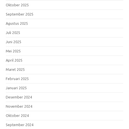
Oktober 2025
September 2025
Agustus 2025
Juli 2025
Juni 2025
Mei 2025
April 2025
Maret 2025
Februari 2025
Januari 2025
Desember 2024
November 2024
Oktober 2024
September 2024