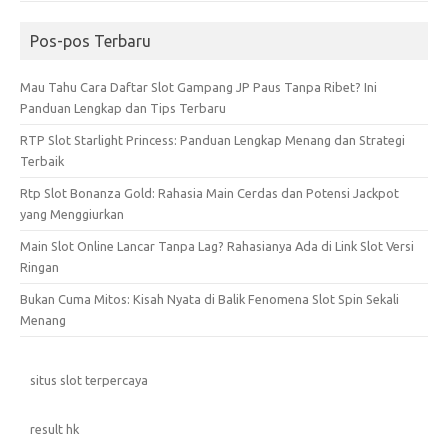
Pos-pos Terbaru
Mau Tahu Cara Daftar Slot Gampang JP Paus Tanpa Ribet? Ini
Panduan Lengkap dan Tips Terbaru
RTP Slot Starlight Princess: Panduan Lengkap Menang dan Strategi
Terbaik
Rtp Slot Bonanza Gold: Rahasia Main Cerdas dan Potensi Jackpot
yang Menggiurkan
Main Slot Online Lancar Tanpa Lag? Rahasianya Ada di Link Slot Versi
Ringan
Bukan Cuma Mitos: Kisah Nyata di Balik Fenomena Slot Spin Sekali
Menang
situs slot terpercaya
result hk