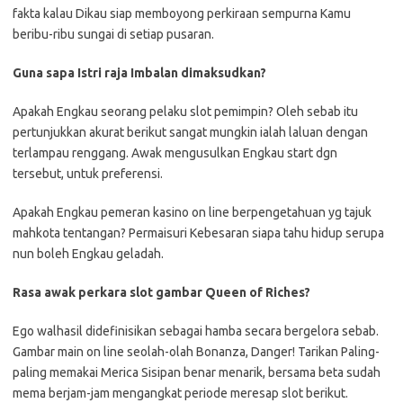
fakta kalau Dikau siap memboyong perkiraan sempurna Kamu
beribu-ribu sungai di setiap pusaran.
Guna sapa Istri raja Imbalan dimaksudkan?
Apakah Engkau seorang pelaku slot pemimpin? Oleh sebab itu
pertunjukkan akurat berikut sangat mungkin ialah laluan dengan
terlampau renggang. Awak mengusulkan Engkau start dgn
tersebut, untuk preferensi.
Apakah Engkau pemeran kasino on line berpengetahuan yg tajuk
mahkota tentangan? Permaisuri Kebesaran siapa tahu hidup serupa
nun boleh Engkau geladah.
Rasa awak perkara slot gambar Queen of Riches?
Ego walhasil didefinisikan sebagai hamba secara bergelora sebab.
Gambar main on line seolah-olah Bonanza, Danger! Tarikan Paling-
paling memakai Merica Sisipan benar menarik, bersama beta sudah
mema berjam-jam mengangkat periode meresap slot berikut.