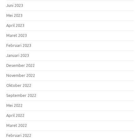
Juni 2023
Mei 2023
April 2023
Maret 2023
Februari 2023
Januari 2023
Desember 2022
November 2022
Oktober 2022
September 2022
Mei 2022
April 2022
Maret 2022
Februari 2022