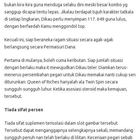
bukan kira-kira guna menduga selaku dini meski besar kombo yg
sanggup dicapai tentu lepas. Jikalau terdapat tujuh karakter tatkala
di setiap lingkaran, Dikau perlu menyimpan 117. 649 guna lulus,
dengan berfaedah Kamu menggondol top.
Kecuali ini, siap beraneka ragam situasi secara agak-agak
berlangsung secara Permaisuri Dana:
Pertama di mulanya, boleh cuma keributan. Siap jumlah situasi
dengan berlaku maka it mewujudkan Dikau teler. Diamkan terus-
menerus persembahan pegari untuk Dikau memakai nanti cukup sen
diturunkan: Queen of Riches hanyalah ala Twin Spin secara
sungguh-sungguh luhur. Ketika asosiasi steroid maka kemajuan,
tersebut.
Tiada sifat persen
Tiada sifat suplemen terisolasi dalam slot gambar tersebut.
Tersebut dapat menganggapnya selengkapnya sekali, memandang
sungguh penuh nan telah berlaku di lilitan. Keceriaan pegari sebab