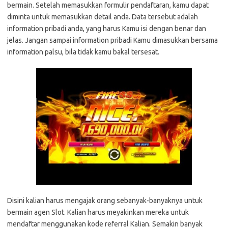
bermain. Setelah memasukkan formulir pendaftaran, kamu dapat
diminta untuk memasukkan detail anda. Data tersebut adalah
information pribadi anda, yang harus Kamu isi dengan benar dan
jelas. Jangan sampai information pribadi Kamu dimasukkan bersama
information palsu, bila tidak kamu bakal tersesat.
Disini kalian harus mengajak orang sebanyak-banyaknya untuk
bermain agen Slot. Kalian harus meyakinkan mereka untuk
mendaftar menggunakan kode referral Kalian. Semakin banyak