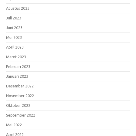
Agustus 2023
Juli 2023
Juni 2023
Mei 2023
April 2023
Maret 2023
Februari 2023
Januari 2023
Desember 2022
November 2022
Oktober 2022
September 2022
Mei 2022
April 2022