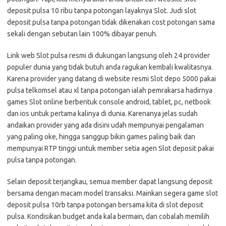
deposit pulsa 10 ribu tanpa potongan layaknya Slot. Judi slot
deposit pulsa tanpa potongan tidak dikenakan cost potongan sama
sekali dengan sebutan lain 100% dibayar penuh.
Link web Slot pulsa resmi di dukungan langsung oleh 24 provider
populer dunia yang tidak butuh anda ragukan kembali kwalitasnya.
Karena provider yang datang di website resmi Slot depo 5000 pakai
pulsa telkomsel atau xl tanpa potongan ialah pemrakarsa hadirnya
games Slot online berbentuk console android, tablet, pc, netbook
dan ios untuk pertama kalinya di dunia. Karenanya jelas sudah
andaikan provider yang ada disini udah mempunyai pengalaman
yang paling oke, hingga sanggup bikin games paling baik dan
mempunyai RTP tinggi untuk member setia agen Slot deposit pakai
pulsa tanpa potongan.
Selain deposit terjangkau, semua member dapat langsung deposit
bersama dengan macam model transaksi. Mainkan segera game slot
deposit pulsa 10rb tanpa potongan bersama kita di slot deposit
pulsa. Kondisikan budget anda kala bermain, dan cobalah memilih