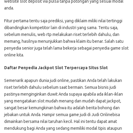
website slot deposit via pulsa tanpa potongan yang sesuai modal
anda.
Fitur pertama tentu saja prediksi, yang diklaim miliki nilai tertinggi
dibandingkan kompetitor lain di industri yang sama. Tentu saja,
sebelum menulis, web rtp melakukan riset terlebih dahulu, dan
memang, hasilnya menunjukkan bahwa klaim itu benar. Salah satu
penyedia senior juga telah lama bekerja sebagai penyedia game slot
online kita.
Daftar Penyedia Jackpot Slot Terpercaya Situs Slot
Semenarik apapun dunia judi online, pastikan Anda telah lakukan
riset terlebih dahulu sebelum saat bermain. Semua bisnis judi
pastinya menginginkan duwit Anda supaya apabila ada iklan-iklan
yang mengatakan slot mudah menang dan mudah dapat jackpot,
sangat besar kemungkinan bahwa itu adalah berita bohong dan
jebakan untuk Anda. Hampir semua game judi di Judi Onlinebisa
dimainkan bersama nilai taruhan kecil. Hal ini tentu dapat amat
mendukung bagi Anda yang sedang memiliki modal tipis ataupun