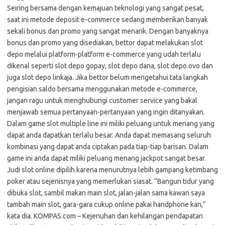
Seiring bersama dengan kemajuan teknologi yang sangat pesat,
saat ini metode deposit e-commerce sedang memberikan banyak
sekali bonus dan promo yang sangat menarik. Dengan banyaknya
bonus dan promo yang disediakan, bettor dapat melakukan slot
depo melalui platform-platform e-commerce yang udah terlalu
dikenal seperti slot depo gopay, slot depo dana, slot depo ovo dan
juga slot depo linkaja. Jika bettor belum mengetahui tata langkah
pengisian saldo bersama menggunakan metode e-commerce,
jangan ragu untuk menghubungi customer service yang bakal
menjawab semua pertanyaan-pertanyaan yang ingin ditanyakan.
Dalam game slot multiple line ini miliki peluang untuk menang yang
dapat anda dapatkan terlalu besar. Anda dapat memasang seluruh
kombinasi yang dapat anda ciptakan pada tiap-tiap barisan. Dalam
game ini anda dapat miliki peluang menang jackpot sangat besar.
Judi slot online dipilih karena menurutnya lebih gampang ketimbang
poker atau sejenisnya yang memerlukan siasat. “Bangun tidur yang
dibuka slot, sambil makan main slot, jalan-jalan sama kawan saya
tambah main slot, gara-gara cukup online pakai handphone kan,”
kata dia. KOMPAS.com – Kejenuhan dan kehilangan pendapatan