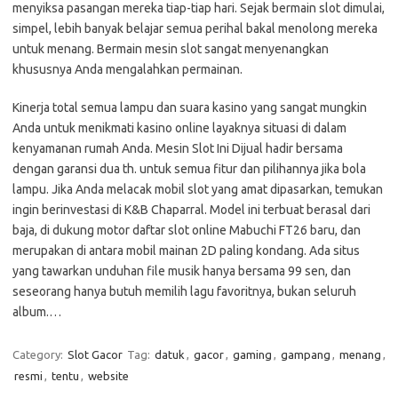
menyiksa pasangan mereka tiap-tiap hari. Sejak bermain slot dimulai,
simpel, lebih banyak belajar semua perihal bakal menolong mereka
untuk menang. Bermain mesin slot sangat menyenangkan
khususnya Anda mengalahkan permainan.
Kinerja total semua lampu dan suara kasino yang sangat mungkin
Anda untuk menikmati kasino online layaknya situasi di dalam
kenyamanan rumah Anda. Mesin Slot Ini Dijual hadir bersama
dengan garansi dua th. untuk semua fitur dan pilihannya jika bola
lampu. Jika Anda melacak mobil slot yang amat dipasarkan, temukan
ingin berinvestasi di K&B Chaparral. Model ini terbuat berasal dari
baja, di dukung motor daftar slot online Mabuchi FT26 baru, dan
merupakan di antara mobil mainan 2D paling kondang. Ada situs
yang tawarkan unduhan file musik hanya bersama 99 sen, dan
seseorang hanya butuh memilih lagu favoritnya, bukan seluruh
album.…
Category:
Slot Gacor
Tag:
datuk
,
gacor
,
gaming
,
gampang
,
menang
,
resmi
,
tentu
,
website