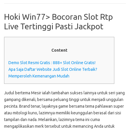
Hoki Win77> Bocoran Slot Rtp
Live Tertinggi Pasti Jackpot
Content
Demo Slot Resmi Gratis : 888+ Slot Online Gratis!
Apa Saja Daftar Website Judi Slot Online Terbaik?
Memperoleh Kemenangan Mudah
Judul bertema Mesir ialah tambahan sukses lainnya untuk seri yang
gampang dikenali, bersama peluang tinggi untuk menjadi unggulan
pecinta. Brand tenar, layaknya game bersama tema pahlawan super
atau mitologi kuno, lazimnya memiliki keunggulan berasal dari sisi
tampilan dan nada. Melainkan, lazimnya tema ini cuma
mengaplikasikan merk tersebut untuk memancing Anda untuk