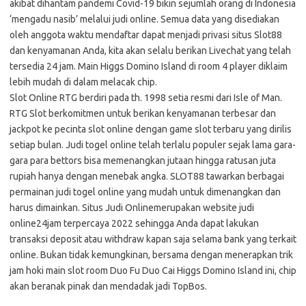
akibat dihantam pandemi Covid-19 bikin sejumlah orang di Indonesia
‘mengadu nasib’ melalui judi online. Semua data yang disediakan
oleh anggota waktu mendaftar dapat menjadi privasi situs Slot88
dan kenyamanan Anda, kita akan selalu berikan Livechat yang telah
tersedia 24 jam. Main Higgs Domino Island di room 4 player diklaim
lebih mudah di dalam melacak chip.
Slot Online RTG berdiri pada th. 1998 setia resmi dari Isle of Man.
RTG Slot berkomitmen untuk berikan kenyamanan terbesar dan
jackpot ke pecinta slot online dengan game slot terbaru yang dirilis
setiap bulan. Judi togel online telah terlalu populer sejak lama gara-
gara para bettors bisa memenangkan jutaan hingga ratusan juta
rupiah hanya dengan menebak angka. SLOT88 tawarkan berbagai
permainan judi togel online yang mudah untuk dimenangkan dan
harus dimainkan. Situs Judi Onlinemerupakan website judi
online24jam terpercaya 2022 sehingga Anda dapat lakukan
transaksi deposit atau withdraw kapan saja selama bank yang terkait
online. Bukan tidak kemungkinan, bersama dengan menerapkan trik
jam hoki main slot room Duo Fu Duo Cai Higgs Domino Island ini, chip
akan beranak pinak dan mendadak jadi TopBos.