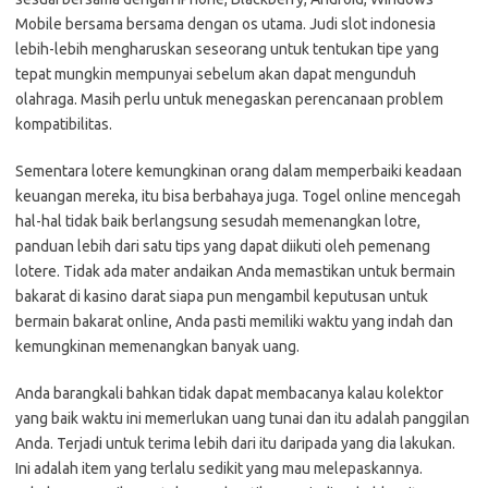
Mobile bersama bersama dengan os utama. Judi slot indonesia
lebih-lebih mengharuskan seseorang untuk tentukan tipe yang
tepat mungkin mempunyai sebelum akan dapat mengunduh
olahraga. Masih perlu untuk menegaskan perencanaan problem
kompatibilitas.
Sementara lotere kemungkinan orang dalam memperbaiki keadaan
keuangan mereka, itu bisa berbahaya juga. Togel online mencegah
hal-hal tidak baik berlangsung sesudah memenangkan lotre,
panduan lebih dari satu tips yang dapat diikuti oleh pemenang
lotere. Tidak ada mater andaikan Anda memastikan untuk bermain
bakarat di kasino darat siapa pun mengambil keputusan untuk
bermain bakarat online, Anda pasti memiliki waktu yang indah dan
kemungkinan memenangkan banyak uang.
Anda barangkali bahkan tidak dapat membacanya kalau kolektor
yang baik waktu ini memerlukan uang tunai dan itu adalah panggilan
Anda. Terjadi untuk terima lebih dari itu daripada yang dia lakukan.
Ini adalah item yang terlalu sedikit yang mau melepaskannya.