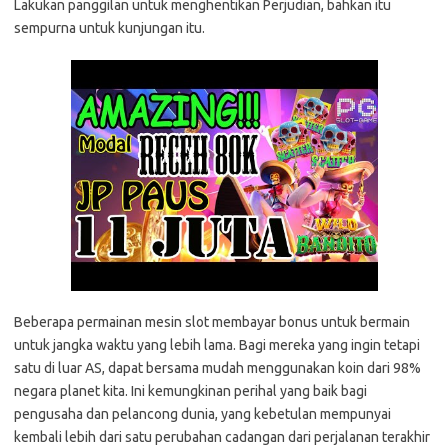
Lakukan panggilan untuk menghentikan Perjudian, bahkan itu
sempurna untuk kunjungan itu.
Beberapa permainan mesin slot membayar bonus untuk bermain
untuk jangka waktu yang lebih lama. Bagi mereka yang ingin tetapi
satu di luar AS, dapat bersama mudah menggunakan koin dari 98%
negara planet kita. Ini kemungkinan perihal yang baik bagi
pengusaha dan pelancong dunia, yang kebetulan mempunyai
kembali lebih dari satu perubahan cadangan dari perjalanan terakhir