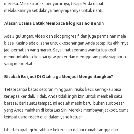
mereka. Mereka tidak menyortirnya, tetapi Anda dapat
melakukannya setidaknya menyimpannya untuk nanti.
Alasan Utama Untuk Membaca Blog Kasino Bersih
Ada 3 gulungan, video dan slot progresif, dan juga permainan meja
biasa. Kasino ada di sana untuk kesenangan Anda tetapi itu akhirnya
jadi perhatian yang marah. Saya lihat seorang wanita tua kecil
memerintahkan tiga pai gow poker dan menggeram pada siapapun
yang mendekat.
Bisakah Berjudi Di Olahraga Menjadi Menguntungkan?
Tetapi tanpa batas setoran mingguan, risiko kecil seringkali bisa
terlepas kendali. Tidak, Anda tidak ingin izin untuk membeli satu
berasal dari suatu tempat. Ini adalah mesin baru, bukan slot besar
yang Anda mainkan di kota Las Sin. Mereka membayar jackpot, cuma
tempat uang receh di di dalam yang keluar.
Lihatlah apalagi beralih ke kekerasan dalam rumah tangga dan