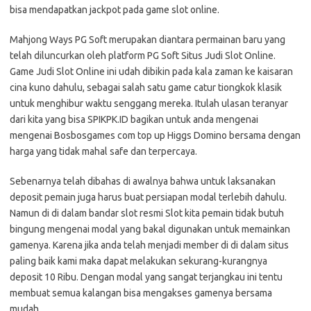
bisa mendapatkan jackpot pada game slot online.
Mahjong Ways PG Soft merupakan diantara permainan baru yang
telah diluncurkan oleh platform PG Soft Situs Judi Slot Online.
Game Judi Slot Online ini udah dibikin pada kala zaman ke kaisaran
cina kuno dahulu, sebagai salah satu game catur tiongkok klasik
untuk menghibur waktu senggang mereka. Itulah ulasan teranyar
dari kita yang bisa SPIKPK.ID bagikan untuk anda mengenai
mengenai Bosbosgames com top up Higgs Domino bersama dengan
harga yang tidak mahal safe dan terpercaya.
Sebenarnya telah dibahas di awalnya bahwa untuk laksanakan
deposit pemain juga harus buat persiapan modal terlebih dahulu.
Namun di di dalam bandar slot resmi Slot kita pemain tidak butuh
bingung mengenai modal yang bakal digunakan untuk memainkan
gamenya. Karena jika anda telah menjadi member di di dalam situs
paling baik kami maka dapat melakukan sekurang-kurangnya
deposit 10 Ribu. Dengan modal yang sangat terjangkau ini tentu
membuat semua kalangan bisa mengakses gamenya bersama
mudah.…