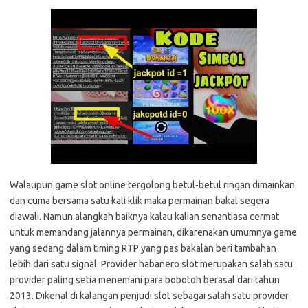
Walaupun game slot online tergolong betul-betul ringan dimainkan
dan cuma bersama satu kali klik maka permainan bakal segera
diawali. Namun alangkah baiknya kalau kalian senantiasa cermat
untuk memandang jalannya permainan, dikarenakan umumnya game
yang sedang dalam timing RTP yang pas bakalan beri tambahan
lebih dari satu signal. Provider habanero slot merupakan salah satu
provider paling setia menemani para bobotoh berasal dari tahun
2013. Dikenal di kalangan penjudi slot sebagai salah satu provider