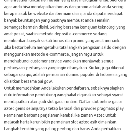
agar anda bisa mendapatkan bonus dan promo adalah anda sering
kerap masuk ke website dan bermain disini, anda dapat mendapat
banyak keuntungan yang pastinya membuat anda semakin
semangat bermain disini. Seiring bersama kemajuan teknologi yang
amat pesat, saat ini metode deposit e-commerce sedang
memberikan banyak sekali bonus dan promo yang amat menarik.
Jika bettor belum mengetahui tata langkah pengisian saldo dengan
menggunakan metode e-commerce, jangan ragu untuk
menghubungi customer service yang akan menjawab semua
pertanyaan-pertanyaan yang ingin ditanyakan. Kiu kiu, juga dikenal
sebagai qiu qiu, adalah permainan domino populer di Indonesia yang
dikaitkan bersama pai gow.
Untuk memudahkan Anda lakukan pendaftaran, sebaiknya siapkan
dulu information pendukung yang bakal digunakan sebagai syarat
mendapatkan akun judi slot gacor online. Daftar slot online gacor
aztec gems selanjutnya tetap berasal dari provider pragmatis play.
Permainan bertema perjalanan kembali ke zaman Aztec untuk
melacak harta karun bikin permainan slot aztec asik dimainkan.
Langkah terakhir yang paling penting dan harus Anda perhatikan