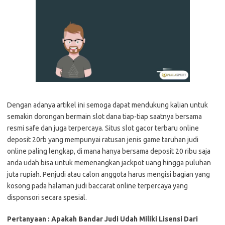
Dengan adanya artikel ini semoga dapat mendukung kalian untuk
semakin dorongan bermain slot dana tiap-tiap saatnya bersama
resmi safe dan juga terpercaya. Situs slot gacor terbaru online
deposit 20rb yang mempunyai ratusan jenis game taruhan judi
online paling lengkap, di mana hanya bersama deposit 20 ribu saja
anda udah bisa untuk memenangkan jackpot uang hingga puluhan
juta rupiah. Penjudi atau calon anggota harus mengisi bagian yang
kosong pada halaman judi baccarat online terpercaya yang
disponsori secara spesial.
Pertanyaan : Apakah Bandar Judi Udah Miliki Lisensi Dari