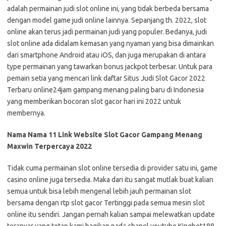
adalah permainan judi slot online ini, yang tidak berbeda bersama
dengan model game judi online lainnya. Sepanjang th. 2022, slot
online akan terus jadi permainan judi yang populer. Bedanya, judi
slot online ada didalam kemasan yang nyaman yang bisa dimainkan
dari smartphone Android atau iOS, dan juga merupakan di antara
type permainan yang tawarkan bonus jackpot terbesar. Untuk para
pemain setia yang mencari link daftar Situs Judi Slot Gacor 2022
Terbaru online24jam gampang menang paling baru di Indonesia
yang memberikan bocoran slot gacor hari ini 2022 untuk
membernya.
Nama Nama 11 Link Website Slot Gacor Gampang Menang
Maxwin Terpercaya 2022
Tidak cuma permainan slot online tersedia di provider satu ini, game
casino online juga tersedia. Maka dari itu sangat mutlak buat kalian
semua untuk bisa lebih mengenal lebih jauh permainan slot
bersama dengan rtp slot gacor Tertinggi pada semua mesin slot
online itu sendiri. Jangan pernah kalian sampai melewatkan update
teranyar yang tetap kami bagikan pada chanel youtube Kingbet188.