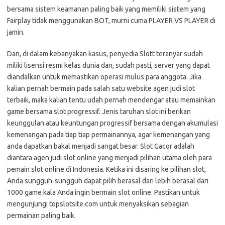
bersama sistem keamanan paling baik yang memiliki sistem yang
Fairplay tidak menggunakan BOT, murni cuma PLAYER VS PLAYER di
jamin.
Dan, di dalam kebanyakan kasus, penyedia Slott teranyar sudah
miliki lisensi resmi kelas dunia dan, sudah pasti, server yang dapat
diandalkan untuk memastikan operasi mulus para anggota. Jika
kalian pernah bermain pada salah satu website agen judi slot
terbaik, maka kalian tentu udah pernah mendengar atau memainkan
game bersama slot progressif. Jenis taruhan slot ini berikan
keunggulan atau keuntungan progressif bersama dengan akumulasi
kemenangan pada tiap tiap permainannya, agar kemenangan yang
anda dapatkan bakal menjadi sangat besar. Slot Gacor adalah
diantara agen judi slot online yang menjadi pilihan utama oleh para
pemain slot online di Indonesia. Ketika ini disaring ke pilihan slot,
Anda sungguh-sungguh dapat pilih berasal dari lebih berasal dari
1000 game kala Anda ingin bermain slot online. Pastikan untuk
mengunjungi topslotsite.com untuk menyaksikan sebagian
permainan paling baik.