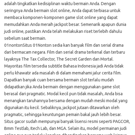
adalah tingkatkan kedisiplinan waktu bermain Anda. Dengan
seringnya Anda bermain slot online, Anda dapat terbiasa untuk
membaca komponen-komponen game slot online yang dapat
memudahkan Anda meraih jackpot besar. Semenarik apapun dunia
judi online, pastikan Anda telah melakukan riset terlebih dahulu
sebelum saat bermain.
01nontonSitus 01Nonton sedia kan banyak film dan serial drama
dari bermacam negara. Film dan serial drama terkenal dan terbaru
layaknya The Tax Collector, The Secret Garden dan Mortal.
Mayoritas film tersedia subtitle Bahasa Indonesia jadi Anda tidak
perlu khawatir ada masalah di dalam memahami jalur cerita film.
Dapatkan banyak cuan bersama bermain slot terlalu mudah
didapatkan jika Anda bermain dengan menggunakan game slot
berasal dari pragmatic. Modal kecil pun tidak masalah, Anda bisa
menangkan taruhannya bersama dengan mudah meski modal yang
digunakan itu kecil. Sebaliknya, jackpot jutaan ditawarkan oleh
pragmatic, sehingga keuntungan pemain bakal jauh lebih besar.
Situs gacor sudah mempunyai banyak lisensi resmi seperti PAGCOR,
Bmm Testlab, Itech Lab, dan MGA. Selain itu, model permainan judi