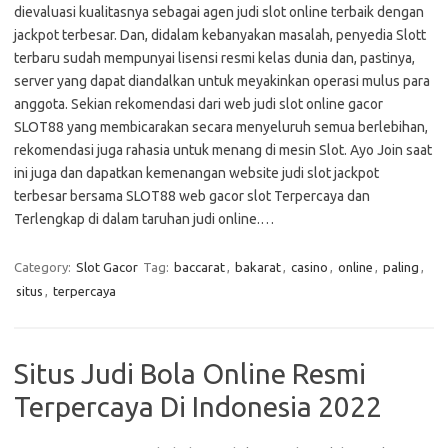
dievaluasi kualitasnya sebagai agen judi slot online terbaik dengan
jackpot terbesar. Dan, didalam kebanyakan masalah, penyedia Slott
terbaru sudah mempunyai lisensi resmi kelas dunia dan, pastinya,
server yang dapat diandalkan untuk meyakinkan operasi mulus para
anggota. Sekian rekomendasi dari web judi slot online gacor
SLOT88 yang membicarakan secara menyeluruh semua berlebihan,
rekomendasi juga rahasia untuk menang di mesin Slot. Ayo Join saat
ini juga dan dapatkan kemenangan website judi slot jackpot
terbesar bersama SLOT88 web gacor slot Terpercaya dan
Terlengkap di dalam taruhan judi online.…
Category:
Slot Gacor
Tag:
baccarat
,
bakarat
,
casino
,
online
,
paling
,
situs
,
terpercaya
Situs Judi Bola Online Resmi
Terpercaya Di Indonesia 2022