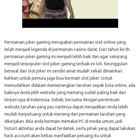
Permainan joker gaming merupakan permainan slot online yang
telah menjadi legenda di permainan casino darat. Dari tahun ke th.
permainan joker gaming ini menjadi lebih baik dan agar sekarang
menjadi terpopuler slot joker gaming terbaik ini loh. Keunggulan
berasal dari slot joker ini sendiri amat mudah sekali dimainkan
bahkan untuk pemula juga bisa bermain slot joker. Untuk
memudahkan didalam memenangkan taruhan sepak bola online, ada
baiknya Anda pilih website yang memang sudah paling baik dan
terpercaya di Indonesia. Sebab, bersama dengan penentuan
website taruhan yang pas nantinya dapat menjadikan Anda lebih
mudah berpeluang untuk menang dari permainan taruhan yang
dikerjakan. Bila anda bermain memakai PC di media umum, jadi
histort aktivitas anda dapat terdetek, serta pihak yang dapat lakukan
hack account akan bebas manfaatkan peluang itu untuk