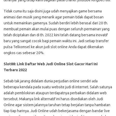
Tidak cuma itu saja disini juga udah menyajikan game bersama
animasi dan musik yang menarik agar pemain tidak dapat bosan
untuk memainkan gamenya. Sudah berdiri lebih berasal dari 20 th.
membuat pemain akan mulai puas dengan seluruh permainan yang
telah diciptakan dan di th. 2022 kini telah datang bersama inovatif
baru yang sangat cocok bagi pemain waktu ini. Jadi setiap transfer
pulsa Telkomsel ke akun judi slot online Anda dapat dikenakan
ongkos cas sebesar 20%.
Slot88: Link Daftar Web Judi Online Slot Gacor Hari Ini
Terbaru 2022
Sebab tak jarang didalam dunia perjudian online sendiri ada
beberapa kendala pada suatu website judi di internet. Salah satunya
adalah pemblokiran ataupun terdapatnya perbaikan didalam web
tersebut. Makanya link alternatif ini harus disediakan oleh Judi
Online agar sistem jalannya taruhan tetap berjalan tanpa hambatan
tiap tiap harinya. Judi Online udah bekerjasama dengan bandar live