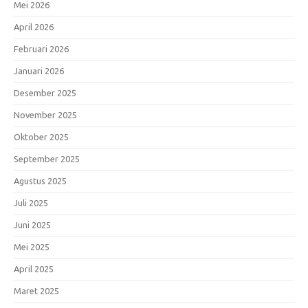
Mei 2026
April 2026
Februari 2026
Januari 2026
Desember 2025
November 2025
Oktober 2025
September 2025
Agustus 2025
Juli 2025
Juni 2025
Mei 2025
April 2025
Maret 2025