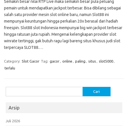
Semakin besar nilai RTP Live maka semakin besar pula peluang
pemain untuk mendapatkan jackpot terbesar. Bisa dibilang sebagai
salah satu provider mesin slot online baru, namun Slot88 ini
mempunyai keuntungan hingga perkalian 20x berasal dari hadiah
freespin. Slot88 slot Indonesia mempunyai big win jackpot terbesar
hingga ratusan juta rupiah. Mengenai kelengkapan provider slot
winrate tertinggi, gak butuh ragu lagi bareng situs khusus judi slot
terpercaya SLOT88.…
Category:
Slot Gacor
Tag:
gacor
,
online
,
paling
,
situs
,
slot5000
,
terlalu
Cari
untuk:
Arsip
Juli 2026