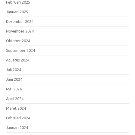
Februari 2025
Januari 2025
Desember 2024
November 2024
Oktober 2024
September 2024
Agustus 2024
Juli 2024
Juni 2024
Mei 2024
April 2024
Maret 2024
Februari 2024
Januari 2024