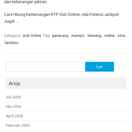
dan ketenangan pikiran.
Cara Hitung Kemenangan RTP Slot Online, Ada Potensi Jackpot
Juga!!…
Category:
Judi Online
Tag:
gampang
,
mampir
,
menang
,
online
,
situs
,
tiputipu
Cari
untuk:
Arsip
Juli 2026
Mei 2026
April 2026
Februari 2026