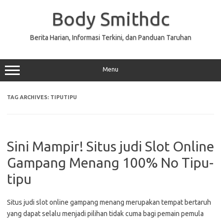
Skip
to
Body Smithdc
content
Berita Harian, Informasi Terkini, dan Panduan Taruhan
Menu
TAG ARCHIVES:
TIPUTIPU
Sini Mampir! Situs judi Slot Online
Gampang Menang 100% No Tipu-
tipu
Situs judi slot online gampang menang merupakan tempat bertaruh
yang dapat selalu menjadi pilihan tidak cuma bagi pemain pemula