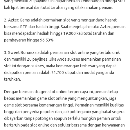
yang memiliki 20 paylines ini dapat berikan kemenangan hingga 500
kali lipat berasal dari total taruhan yang dilaksanakan pemain.
2. Aztec Gems adalah permainan slot yang mengundang hasrat
bersama RTP dan hadiah tinggi. Saat menjelajahi suku Aztec, pemain
bisa mendapatkan hadiah hingga 19.000 kali total taruhan dan
pembayaran hingga 96,53%.
3. Sweet Bonanza adalah permainan slot online yang terlalu unik
dan memiliki 20 paylines. Jika Anda sukses memainkan permainan
slot ini dengan sukses, maka kemenangan terbesar yang dapat
didapatkan pemain adalah 21.700 x lipat dari modal yang anda
taruhkan.
Dengan bermain di agen slot online terpercaya ini, pemain tetap
bebas memainkan game slot online yang menguntungkan, juga
game slot bersama kemenangan tinggi. Permainan memiliki kualitas
tinggi dari penyedia populer dan jackpot terjamin yang bakal segera
dibayarkan tanpa potongan apapun terlalu mungkin pemain untuk
bertaruh pada slot online dan seluler bersama dengan kenyamanan