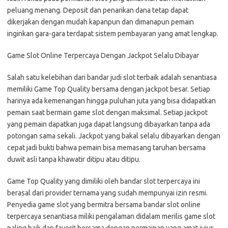
peluang menang. Deposit dan penarikan dana tetap dapat
dikerjakan dengan mudah kapanpun dan dimanapun pemain
inginkan gara-gara terdapat sistem pembayaran yang amat lengkap.
Game Slot Online Terpercaya Dengan Jackpot Selalu Dibayar
Salah satu kelebihan dari bandar judi slot terbaik adalah senantiasa
memiliki Game Top Quality bersama dengan jackpot besar. Setiap
harinya ada kemenangan hingga puluhan juta yang bisa didapatkan
pemain saat bermain game slot dengan maksimal. Setiap jackpot
yang pemain dapatkan juga dapat langsung dibayarkan tanpa ada
potongan sama sekali. Jackpot yang bakal selalu dibayarkan dengan
cepat jadi bukti bahwa pemain bisa memasang taruhan bersama
duwit asli tanpa khawatir ditipu atau ditipu.
Game Top Quality yang dimiliki oleh bandar slot terpercaya ini
berasal dari provider ternama yang sudah mempunyai izin resmi.
Penyedia game slot yang bermitra bersama bandar slot online
terpercaya senantiasa miliki pengalaman didalam merilis game slot