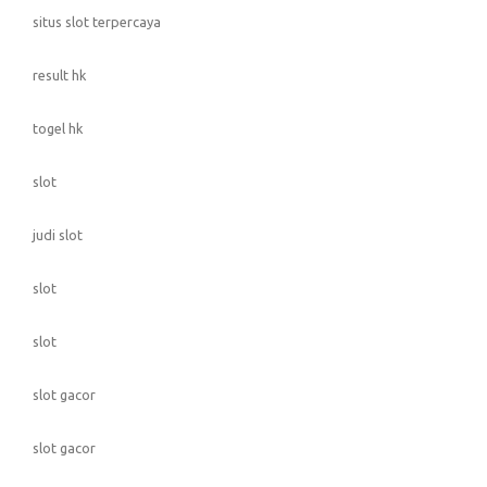
situs slot terpercaya
result hk
togel hk
slot
judi slot
slot
slot
slot gacor
slot gacor