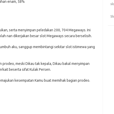
luhan enam, 58%
sl
Sl
ikan, serta menyimpan peledakan 200, 704 Megaways. Ini
olah nan dikerjakan besar slot Megaways secara berselisih.
Tumbuh aku, sanggup membintangi sekitar slot istimewa yang
saran prodeo, meski Dikau tak kepala, Dikau bakal menyimpan
kait beserta sifat Kulak Persen.
l memajukan kesempatan Kamu buat memihak bagian prodeo.