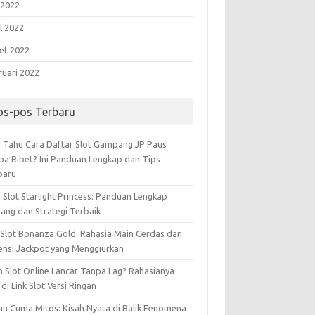
 2022
l 2022
et 2022
ruari 2022
os-pos Terbaru
 Tahu Cara Daftar Slot Gampang JP Paus
pa Ribet? Ini Panduan Lengkap dan Tips
baru
 Slot Starlight Princess: Panduan Lengkap
ang dan Strategi Terbaik
 Slot Bonanza Gold: Rahasia Main Cerdas dan
ensi Jackpot yang Menggiurkan
n Slot Online Lancar Tanpa Lag? Rahasianya
di Link Slot Versi Ringan
an Cuma Mitos: Kisah Nyata di Balik Fenomena