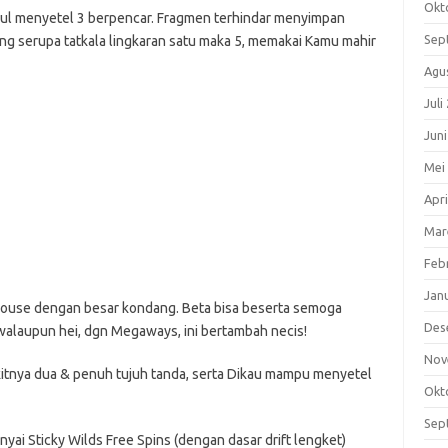
Okt
ul menyetel 3 berpencar. Fragmen terhindar menyimpan
Sep
yang serupa tatkala lingkaran satu maka 5, memakai Kamu mahir
Agu
Juli
Jun
Mei
Apri
Mar
Feb
Jan
House dengan besar kondang. Beta bisa beserta semoga
Des
walaupun hei, dgn Megaways, ini bertambah necis!
Nov
tnya dua & penuh tujuh tanda, serta Dikau mampu menyetel
Okt
Sep
ai Sticky Wilds Free Spins (dengan dasar drift lengket)