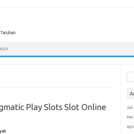
n Taruhan
OLICY
Cari
untu
A
matic Play Slots Slot Online
Juli
Mei
Apri
yat