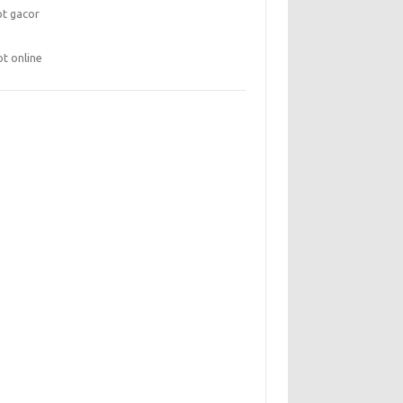
ot gacor
ot online