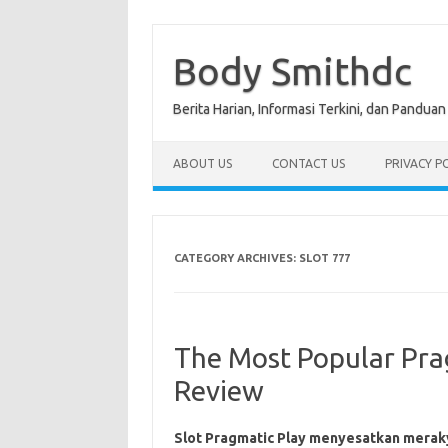
Skip
to
content
Body Smithdc
Berita Harian, Informasi Terkini, dan Pandua
ABOUT US
CONTACT US
PRIVACY P
CATEGORY ARCHIVES:
SLOT 777
The Most Popular Prag
Review
Slot Pragmatic Play menyesatkan merak