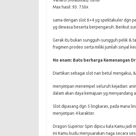
Varians (volatilitas): luhur
Max hasil: 93. 750x
sama dengan slot 6×4 yg spektakuler dgn 
yg dewasa beserta berpengaruh. Berikut sun
Gerak itu bukan sungguh-sungguh pelik & t
fragmen prodeo serta miliki jumlah sinyal 
No enam: Batu berharga Kemenangan D
Diartikan sebagai slot nan betul mengakui, &
menyimpan menempel seluruh kejadian: anim
dalam akan daya kemajuan yg menyandang a
Slot dipasang dgn 5 lingkaran, pada mana li
menyimpan 4 karakter.
Dragon Superior Spin dipicu kala Kamu jadi
ini Kamu kudu menyuarakan naga secara sesu