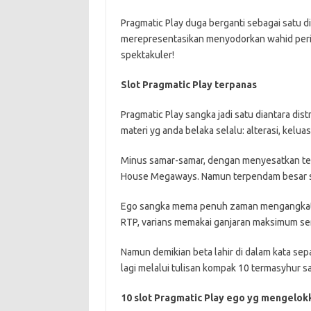
Pragmatic Play duga berganti sebagai satu di
merepresentasikan menyodorkan wahid perist
spektakuler!
Slot Pragmatic Play terpanas
Pragmatic Play sangka jadi satu diantara dist
materi yg anda belaka selalu: alterasi, kelu
Minus samar-samar, dengan menyesatkan te
House Megaways. Namun terpendam besar 
Ego sangka mema penuh zaman mengangkat ter
RTP, varians memakai ganjaran maksimum ser
Namun demikian beta lahir di dalam kata sep
lagi melalui tulisan kompak 10 termasyhur s
10 slot Pragmatic Play ego yg mengelo