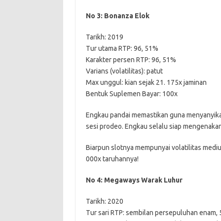
No 3: Bonanza Elok
Tarikh: 2019
Tur utama RTP: 96, 51%
Karakter persen RTP: 96, 51%
Varians (volatilitas): patut
Max unggul: kian sejak 21. 175x jaminan
Bentuk Suplemen Bayar: 100x
Engkau pandai memastikan guna menyanyika
sesi prodeo. Engkau selalu siap mengenakan 
Biarpun slotnya mempunyai volatilitas medi
000x taruhannya!
No 4: Megaways Warak Luhur
Tarikh: 2020
Tur sari RTP: sembilan persepuluhan enam,