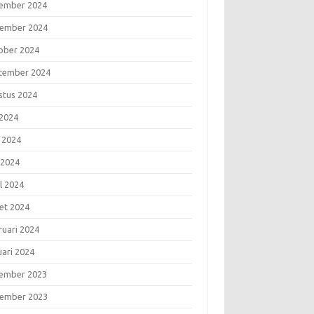
ember 2024
ember 2024
ober 2024
tember 2024
stus 2024
 2024
i 2024
 2024
l 2024
et 2024
ruari 2024
uari 2024
ember 2023
ember 2023