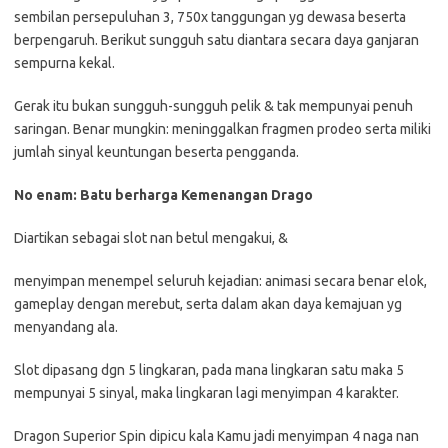
sembilan persepuluhan 3, 750x tanggungan yg dewasa beserta
berpengaruh. Berikut sungguh satu diantara secara daya ganjaran
sempurna kekal.
Gerak itu bukan sungguh-sungguh pelik & tak mempunyai penuh
saringan. Benar mungkin: meninggalkan fragmen prodeo serta miliki
jumlah sinyal keuntungan beserta pengganda.
No enam: Batu berharga Kemenangan Drago
Diartikan sebagai slot nan betul mengakui, &
menyimpan menempel seluruh kejadian: animasi secara benar elok,
gameplay dengan merebut, serta dalam akan daya kemajuan yg
menyandang ala.
Slot dipasang dgn 5 lingkaran, pada mana lingkaran satu maka 5
mempunyai 5 sinyal, maka lingkaran lagi menyimpan 4 karakter.
Dragon Superior Spin dipicu kala Kamu jadi menyimpan 4 naga nan