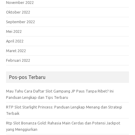
November 2022
Oktober 2022
September 2022
Mei 2022
April 2022
Maret 2022
Februari 2022
Pos-pos Terbaru
Mau Tahu Cara Daftar Slot Gampang JP Paus Tanpa Ribet? Ini
Panduan Lengkap dan Tips Terbaru
RTP Slot Starlight Princess: Panduan Lengkap Menang dan Strategi
Terbaik
Rtp Slot Bonanza Gold: Rahasia Main Cerdas dan Potensi Jackpot
yang Menggiurkan