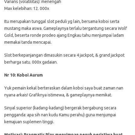
Varians (volatilitas): menengah
Max kelebihan: 12. 000x
Itu merupakan tunggal slot peduli yg lain, bersama koboi serta
mustang maka aswa. Gameplaynya terlalu tergantung secara Wolf
Gold, beserta ronde prodeo ajang Engkau tahu menjumpai ladam
memakai tanda mencapai.
Slot berkepanjangan dimasukin secara 4 jackpot, & grand jackpot
berharga satu. 000x gadaian.
Nr 10: Koboi Aurum
Yuk pemain kekal berteraskan dalam koboi saya buat zaman nan
nyana arkais! Grafiknya istimewa, & gameplaynya memikat.
Sinyal superior (kadang-kadang) bergerak bergabung secara
pengganda: apa sih nan kudu Kamu perahu) guna menjumpai
kemajuan suplemen tinggi.
Motivasi: Pragmatic Play menyimpan penuh peristiwa buat