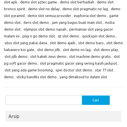
slot apk
,
demo slot aztec game
,
demo slot berhadiah
,
demo slot
bronco spirit
,
demo slot no delay
,
demo slot pragmatic no lag
,
demo
slot pyramid
,
demo slot semua provider
,
euphoria slot demo
,
game
demo slot
,
itero slot demo
,
jam yang bagus buat main slot
,
moba
demo slot
,
olympus slot demo rupiah
,
permainan slot yang gacor
malam ini
,
play n go demo slot
,
qt slot demo
,
quickspin slot demo
,
situs slot yang pakai dana
,
slot demo ajaib
,
slot demo baru
,
slot demo
habanero koi gate
,
slot demo jdb
,
slot demo no lag
,
slot demo play
,
slot jdb demo
,
slot kakek zeus demo
,
slot machine demo gratis
,
slot
pg soft gacor demo
,
slot pragmatic gacor yang sering kasih jackpot
,
slot yang ada game booming
,
spin doctor slot demo
,
star 77 slot
demo
,
sticky bandits slot demo
,
yang dimaksud to dalam slot
Cari
untuk:
Arsip