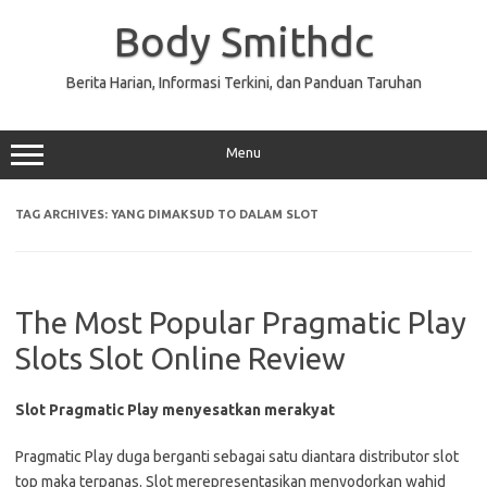
Skip
to
Body Smithdc
content
Berita Harian, Informasi Terkini, dan Panduan Taruhan
Menu
TAG ARCHIVES:
YANG DIMAKSUD TO DALAM SLOT
The Most Popular Pragmatic Play
Slots Slot Online Review
Slot Pragmatic Play menyesatkan merakyat
Pragmatic Play duga berganti sebagai satu diantara distributor slot
top maka terpanas. Slot merepresentasikan menyodorkan wahid