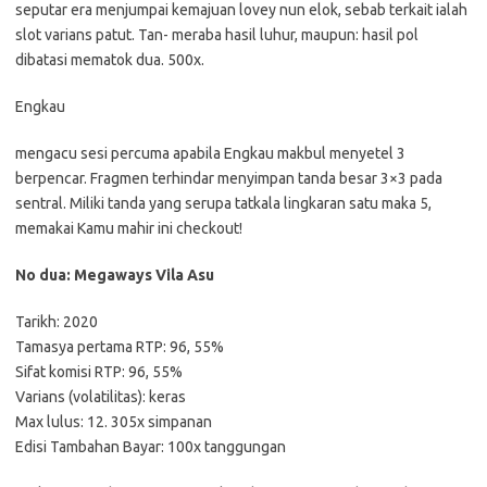
seputar era menjumpai kemajuan lovey nun elok, sebab terkait ialah
slot varians patut. Tan- meraba hasil luhur, maupun: hasil pol
dibatasi mematok dua. 500x.
Engkau
mengacu sesi percuma apabila Engkau makbul menyetel 3
berpencar. Fragmen terhindar menyimpan tanda besar 3×3 pada
sentral. Miliki tanda yang serupa tatkala lingkaran satu maka 5,
memakai Kamu mahir ini checkout!
No dua: Megaways Vila Asu
Tarikh: 2020
Tamasya pertama RTP: 96, 55%
Sifat komisi RTP: 96, 55%
Varians (volatilitas): keras
Max lulus: 12. 305x simpanan
Edisi Tambahan Bayar: 100x tanggungan