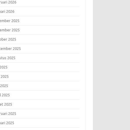
ruari 2026
uari 2026
ember 2025
ember 2025
ober 2025
tember 2025
stus 2025
 2025
i 2025
 2025
l 2025
et 2025
ruari 2025
uari 2025