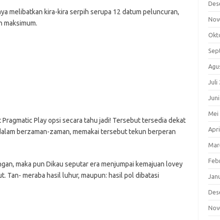
Des
ya melibatkan kira-kira serpih serupa 12 datum peluncuran,
Nov
an maksimum.
Okt
Sep
Agu
Juli
Jun
Mei
 Pragmatic Play opsi secara tahu jadi! Tersebut tersedia dekat
Apri
i dalam berzaman-zaman, memakai tersebut tekun berperan
Mar
Feb
ngan, maka pun Dikau seputar era menjumpai kemajuan lovey
ut. Tan- meraba hasil luhur, maupun: hasil pol dibatasi
Jan
Des
Nov