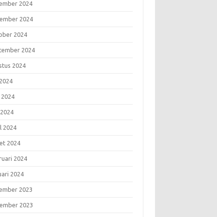
ember 2024
ember 2024
ober 2024
tember 2024
stus 2024
 2024
i 2024
 2024
l 2024
et 2024
ruari 2024
uari 2024
ember 2023
ember 2023