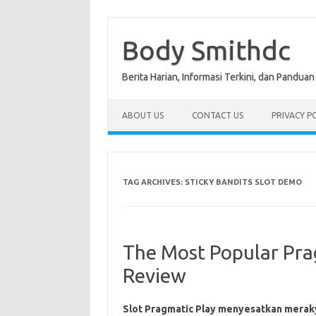
Skip
to
content
Body Smithdc
Berita Harian, Informasi Terkini, dan Pandua
ABOUT US
CONTACT US
PRIVACY P
TAG ARCHIVES:
STICKY BANDITS SLOT DEMO
The Most Popular Prag
Review
Slot Pragmatic Play menyesatkan merak