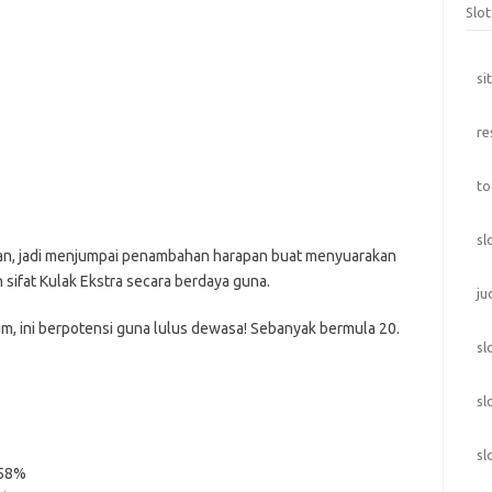
Slo
si
re
to
sl
n, jadi menjumpai penambahan harapan buat menyuarakan
sifat Kulak Ekstra secara berdaya guna.
ju
um, ini berpotensi guna lulus dewasa! Sebanyak bermula 20.
sl
sl
sl
 58%