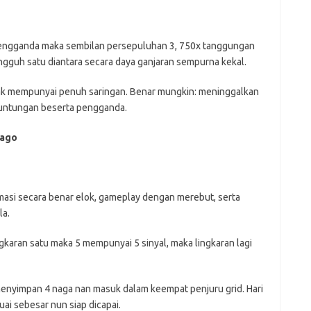
pengganda maka sembilan persepuluhan 3, 750x tanggungan
gguh satu diantara secara daya ganjaran sempurna kekal.
ak mempunyai penuh saringan. Benar mungkin: meninggalkan
keuntungan beserta pengganda.
rago
asi secara benar elok, gameplay dengan merebut, serta
la.
ngkaran satu maka 5 mempunyai 5 sinyal, maka lingkaran lagi
 menyimpan 4 naga nan masuk dalam keempat penjuru grid. Hari
ai sebesar nun siap dicapai.