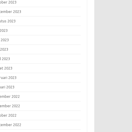
ober 2023
tember 2023
stus 2023
 2023
i 2023
 2023
l 2023
et 2023
ruari 2023
uari 2023
ember 2022
ember 2022
ober 2022
tember 2022