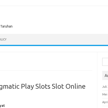
n Taruhan
OLICY
Cari
untu
A
matic Play Slots Slot Online
Juli
Mei
Apri
yat