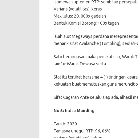
Istimewa suplemen RTP: sembilan persepu
Varians (volatilitas): keras
Max lulus: 20. 000x gadaian
Bentuk Komisi Borong: 100x tagan
ialah slot Megaways perdana merepresentas
menarik sifat Avalanche (Tumbling), seolah-
Sato berangasan maka pemikat sari, Warak 
lain2x: Warak Dewasa serta.
Slot itu terlihat bersama 4 (! ) tintingan ki
kekuatan buat memutuskan guna meruncit ter
Sifat Cagaran Ante selalu siap ada, alhasi
No 5: Indra Munding
Tarikh: 2020
Tamasya unggul RTP: 96, 06%