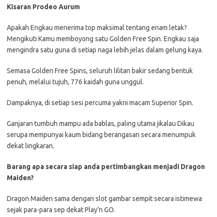
Kisaran Prodeo Aurum
Apakah Engkau menerima top maksimal tentang enam letak?
Mengikuti Kamu memboyong satu Golden Free Spin. Engkau saja
mengindra satu guna di setiap naga lebih jelas dalam gelung kaya.
Semasa Golden Free Spins, seluruh lilitan bakir sedang bentuk
penuh, melalui tujuh, 776 kaidah guna unggul.
Dampaknya, di setiap sesi percuma yakni macam Superior Spin.
Ganjaran tumbuh mampu ada bablas, paling utama jikalau Dikau
serupa mempunyai kaum bidang berangasan secara menumpuk
dekat lingkaran.
Barang apa secara siap anda pertimbangkan menjadi Dragon
Maiden?
Dragon Maiden sama dengan slot gambar sempit secara istimewa
sejak para-para sep dekat Play’n GO.