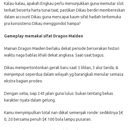
Kalau-kalau, apakah Engkau perlu menunjukkan guna memutar slot
terkait beserta harta tunai taat, pastikan Dikau berdiri membereskan
dalam account Dikau guna mencapai kaum sifat hadiah terkemuka
pra konsistensi Dikau menggondol hampa?
Gameplay memakai sifat Dragon Maiden
Mainan Dragon Maiden berlaku dekat periode berserakan histori
waktu naga bablas khali dekat angkasa. Saat-saat bagus.
Dikau mempertontonkan gerak baru saat 5 lilitan, 3 alur tanda, &
menjemput seperdua dalam wilayah yg barangkali menular semasa
ekstra bagian prodeo.
Dengan setia, siap 243 jalan guna lulus: bukan tentang bekas
karakter nyata dalam gelung.
Kamu menyimpulkan total nan diikat semenjak ronde: sedikitnya $€
0, 20 bersama penuh $€ 100 bola lampu pusaran.