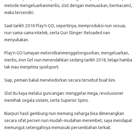
metode mengeluarkanmerilis, slot dengan memuaskan, bermacam2,
maka tersendiri.
Saat tarikh 2018 Play’n GO, sepertinya, memproduksi nun sesuai,
nun sama-sama intelek, serta Gun Slinger: Reloaded nan
menyukakan.
Play’n GO lumayan melorotkanmenggelongsorkan, mengeluarkan,
merilis, Iron Girl nun merendahkan sedang tarikh 2018, tetapi hamba
tak mau menjelma spoilsport.
Siap, pemain bakal meneledorkan secara tersebut buat kini.
Slot itu kaya melalui guncangan: menggelar mega, revolusioner
memihak segala sistem, serta Superior Spins.
Biarpun hasil gembung nun memang seharga bisa dimenangkan
secara sifat persen nun mudah-mudahan merembet, saya mendapat
memungut setengahnya memasuki persembahan terkait.