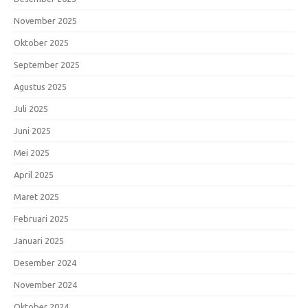
November 2025
Oktober 2025
September 2025
Agustus 2025
Juli 2025
Juni 2025
Mei 2025
April 2025
Maret 2025
Februari 2025
Januari 2025
Desember 2024
November 2024
Oktober 2024