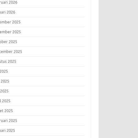
ruari 2026
uari 2026
ember 2025
ember 2025
ober 2025
tember 2025
stus 2025
 2025
i 2025
 2025
l 2025
et 2025
ruari 2025
uari 2025