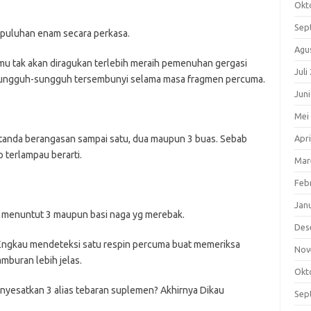
Okt
Sep
epuluhan enam secara perkasa.
Agu
mu tak akan diragukan terlebih meraih pemenuhan gergasi
Juli
 sungguh-sungguh tersembunyi selama masa fragmen percuma.
Jun
Mei
anda berangasan sampai satu, dua maupun 3 buas. Sebab
Apri
 terlampau berarti.
Mar
Feb
Jan
u menuntut 3 maupun basi naga yg merebak.
Des
ngkau mendeteksi satu respin percuma buat memeriksa
Nov
mburan lebih jelas.
Okt
nyesatkan 3 alias tebaran suplemen? Akhirnya Dikau
Sep