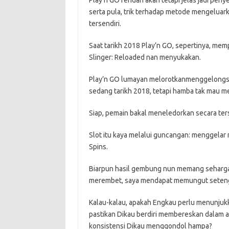
Play’n GO rendah akan tetapi jelas jadi pen
serta pula, trik terhadap metode mengelua
tersendiri.
Saat tarikh 2018 Play’n GO, sepertinya, mem
Slinger: Reloaded nan menyukakan.
Play’n GO lumayan melorotkanmenggelongsor
sedang tarikh 2018, tetapi hamba tak mau me
Siap, pemain bakal meneledorkan secara ters
Slot itu kaya melalui guncangan: menggelar 
Spins.
Biarpun hasil gembung nun memang seharga
merembet, saya mendapat memungut seteng
Kalau-kalau, apakah Engkau perlu menunjukka
pastikan Dikau berdiri membereskan dalam 
konsistensi Dikau menggondol hampa?