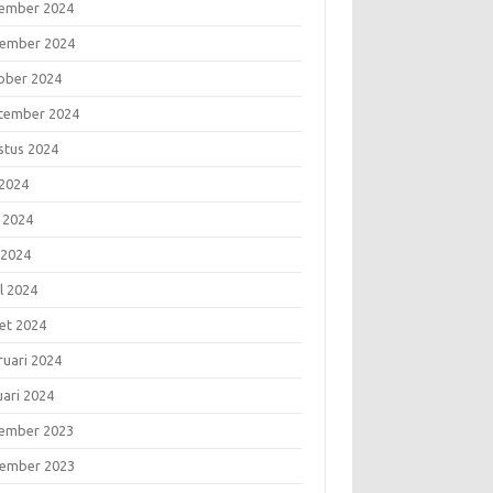
ember 2024
ember 2024
ober 2024
tember 2024
stus 2024
 2024
i 2024
 2024
l 2024
et 2024
ruari 2024
uari 2024
ember 2023
ember 2023