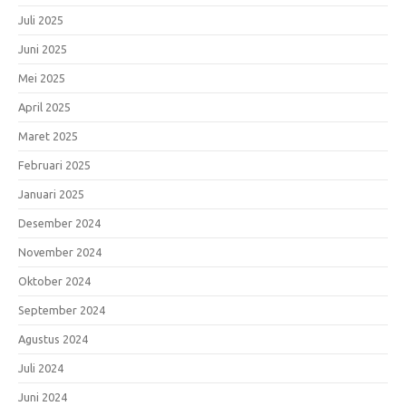
Juli 2025
Juni 2025
Mei 2025
April 2025
Maret 2025
Februari 2025
Januari 2025
Desember 2024
November 2024
Oktober 2024
September 2024
Agustus 2024
Juli 2024
Juni 2024