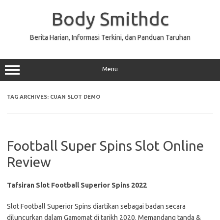
Skip
to
Body Smithdc
content
Berita Harian, Informasi Terkini, dan Panduan Taruhan
Menu
TAG ARCHIVES:
CUAN SLOT DEMO
Football Super Spins Slot Online
Review
Tafsiran Slot Football Superior Spins 2022
Slot Football Superior Spins diartikan sebagai badan secara
diluncurkan dalam Gamomat di tarikh 2020. Memandang tanda &