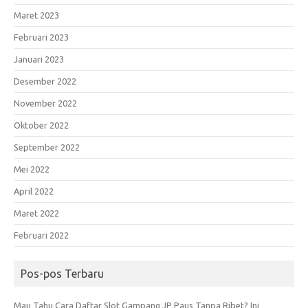
Maret 2023
Februari 2023
Januari 2023
Desember 2022
November 2022
Oktober 2022
September 2022
Mei 2022
April 2022
Maret 2022
Februari 2022
Pos-pos Terbaru
Mau Tahu Cara Daftar Slot Gampang JP Paus Tanpa Ribet? Ini