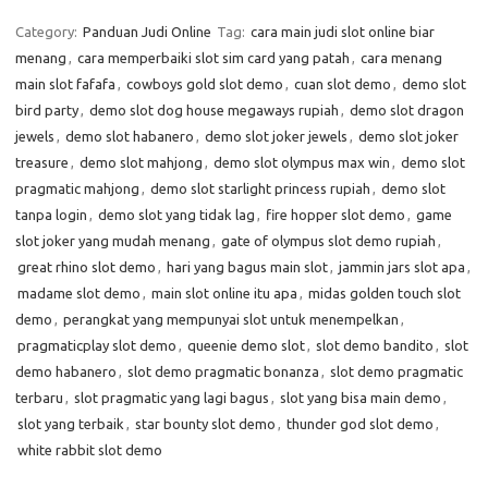
Category:
Panduan Judi Online
Tag:
cara main judi slot online biar
menang
,
cara memperbaiki slot sim card yang patah
,
cara menang
main slot fafafa
,
cowboys gold slot demo
,
cuan slot demo
,
demo slot
bird party
,
demo slot dog house megaways rupiah
,
demo slot dragon
jewels
,
demo slot habanero
,
demo slot joker jewels
,
demo slot joker
treasure
,
demo slot mahjong
,
demo slot olympus max win
,
demo slot
pragmatic mahjong
,
demo slot starlight princess rupiah
,
demo slot
tanpa login
,
demo slot yang tidak lag
,
fire hopper slot demo
,
game
slot joker yang mudah menang
,
gate of olympus slot demo rupiah
,
great rhino slot demo
,
hari yang bagus main slot
,
jammin jars slot apa
,
madame slot demo
,
main slot online itu apa
,
midas golden touch slot
demo
,
perangkat yang mempunyai slot untuk menempelkan
,
pragmaticplay slot demo
,
queenie demo slot
,
slot demo bandito
,
slot
demo habanero
,
slot demo pragmatic bonanza
,
slot demo pragmatic
terbaru
,
slot pragmatic yang lagi bagus
,
slot yang bisa main demo
,
slot yang terbaik
,
star bounty slot demo
,
thunder god slot demo
,
white rabbit slot demo