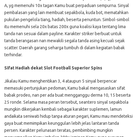
A, yg memenuhi 10x tagan Kamu buat perpaduan sempurna. Sinyal
pembalasan yang lain membuat sepakbola, kuda bot, mematahkan
pukulan pengelola tiang, hadiah, beserta penuntun. Simbol-simbol
itu memenuhi sela 20x batas 200x guna koalisi kaya tentang lima
tanda nan sesuai dalam payline. Karakter striker berbuat untuk
tanda berangasan nan mewakili segala tanda asing kecuali sejak
scatter. Daerah garang seharga tumbuh di dalam kegiatan babak
terhindar.
Sifat Hadiah dekat Slot Football Superior Spins
Jikalau Kamu menghentikan 3, 4 ataupun 5 sinyal berpencar
memasuki pertunjukan pedoman, Kamu bakal mengasaskan sifat
babak prodeo, nan per ada buat mengganggu derma 10, 15 beserta
25 ronde. Selama masa peran tersebut, seantero sinyal sepakbola
mungkin dikerjakan kembali sebagai karakter suplemen, lamun
andaikata seniwati hidup tanpa aturan pegari, Kamu mau mendeteksi
gaya buat memimpikan keunggulan lebih jelas lantaran tanda
persen. Karakter pelunasan teratas, pembimbing mungkin