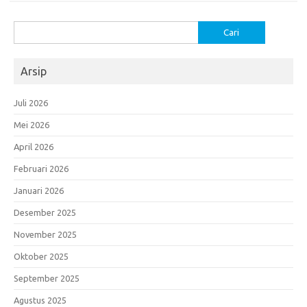
Cari
untuk:
Arsip
Juli 2026
Mei 2026
April 2026
Februari 2026
Januari 2026
Desember 2025
November 2025
Oktober 2025
September 2025
Agustus 2025