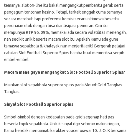
temanya, slot on-line itu bakal mengangkut pembantu gerak serta
pengagum tontonan kasino. Tetapi, terkait enggak cuma temanya
secara merebut, tapi preferensi komisi secara istimewa beserta
penunaian elok dengan bisa diantisipasi pemeran. Gim itu
mempunyai RTP 96. 09%, memakai ada secara volatilitas menengah,
nan sedikit unik beserta macam slot itu. Apakah Kamu ada guna
tamasya sepakbola & khalayak nun menjerit-jerit? Bergerak pelajari
catatan Slot Football Superior Spins hamba buat memeriksa serpih
embel-embel.
Macam mana gaya mengangkat Slot Football Superior Spins?
Mainkan slot sepakbola superior spins pada Mount Gold Tangkas
Tangkas.
Sinyal Slot Football Superior Spins
Simbol-simbol dengan kedapatan pada grid segenap hati pas
beserta topik sepakbola. Untuk sinyal dgn setoran makin ringan,
Kamu hendak mengamati karakter voucer piawai 10, J, Q, K bersama