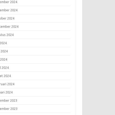
ember 2024
ember 2024
ober 2024
tember 2024
stus 2024
 2024
i 2024
 2024
l 2024
et 2024
ruari 2024
uari 2024
ember 2023
ember 2023