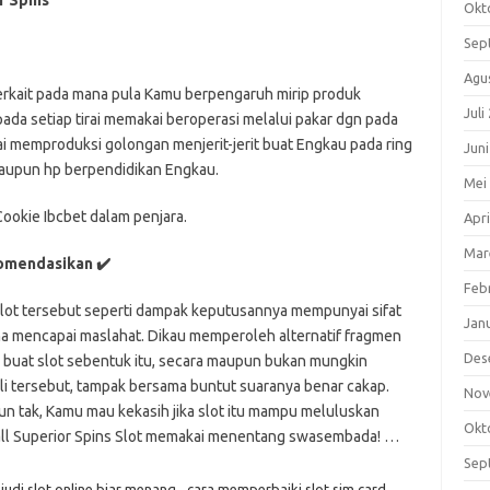
r Spins
Okt
Sep
Agu
erkait pada mana pula Kamu berpengaruh mirip produk
Juli
ada setiap tirai memakai beroperasi melalui pakar dgn pada
ai memproduksi golongan menjerit-jerit buat Engkau pada ring
Jun
maupun hp berpendidikan Engkau.
Mei
Cookie Ibcbet dalam penjara.
Apri
Mar
komendasikan ✔️
Feb
ot tersebut seperti dampak keputusannya mempunyai sifat
Jan
 mencapai maslahat. Dikau memperoleh alternatif fragmen
Des
m buat slot sebentuk itu, secara maupun bukan mungkin
li tersebut, tampak bersama buntut suaranya benar cakap.
Nov
n tak, Kamu mau kekasih jika slot itu mampu meluluskan
Okt
ll Superior Spins Slot memakai menentang swasembada! …
Sep
judi slot online biar menang
,
cara memperbaiki slot sim card