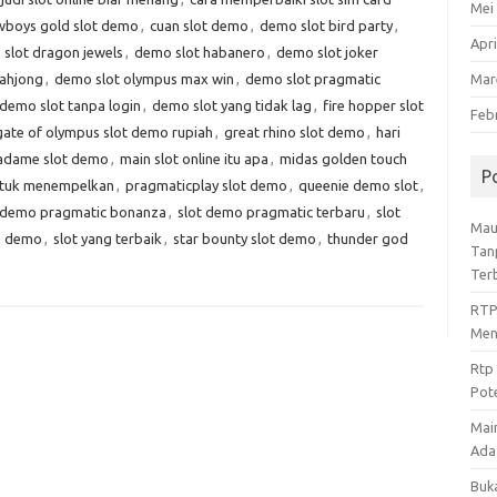
Mei
wboys gold slot demo
,
cuan slot demo
,
demo slot bird party
,
Apri
slot dragon jewels
,
demo slot habanero
,
demo slot joker
ahjong
,
demo slot olympus max win
,
demo slot pragmatic
Mar
demo slot tanpa login
,
demo slot yang tidak lag
,
fire hopper slot
Feb
gate of olympus slot demo rupiah
,
great rhino slot demo
,
hari
dame slot demo
,
main slot online itu apa
,
midas golden touch
P
ntuk menempelkan
,
pragmaticplay slot demo
,
queenie demo slot
,
 demo pragmatic bonanza
,
slot demo pragmatic terbaru
,
slot
Mau
in demo
,
slot yang terbaik
,
star bounty slot demo
,
thunder god
Tan
Ter
RTP
Men
Rtp
Pot
Mai
Ada 
Buk