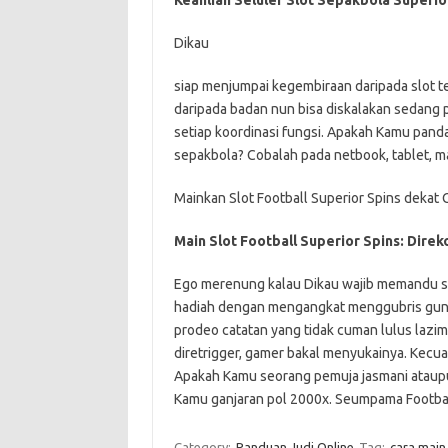
Keahlian Seluler Slot Sepakbola Superio
Dikau
siap menjumpai kegembiraan daripada slot t
daripada badan nun bisa diskalakan sedang p
setiap koordinasi fungsi. Apakah Kamu pand
sepakbola? Cobalah pada netbook, tablet, 
Mainkan Slot Football Superior Spins dekat 
Main Slot Football Superior Spins: Dire
Ego merenung kalau Dikau wajib memandu sl
hadiah dengan mengangkat menggubris guna
prodeo catatan yang tidak cuman lulus lazi
diretrigger, gamer bakal menyukainya. Kecua
Apakah Kamu seorang pemuja jasmani ataupu
Kamu ganjaran pol 2000x. Seumpama Footba
Category:
Panduan Judi Online
Tag:
cara main 