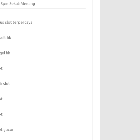
t Spin Sekali Menang
tus slot terpercaya
sult hk
gel hk
ot
di slot
ot
ot
ot gacor