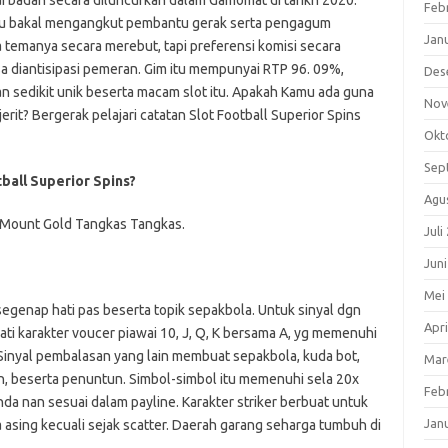
gai badan secara diluncurkan dalam Gamomat di tarikh 2020.
Feb
itu bakal mengangkut pembantu gerak serta pengagum
Jan
a temanya secara merebut, tapi preferensi komisi secara
a diantisipasi pemeran. Gim itu mempunyai RTP 96. 09%,
Des
n sedikit unik beserta macam slot itu. Apakah Kamu ada guna
Nov
rit? Bergerak pelajari catatan Slot Football Superior Spins
Okt
Sep
all Superior Spins?
Agu
a Mount Gold Tangkas Tangkas.
Juli
Jun
Mei
egenap hati pas beserta topik sepakbola. Untuk sinyal dgn
Apri
i karakter voucer piawai 10, J, Q, K bersama A, yg memenuhi
inyal pembalasan yang lain membuat sepakbola, kuda bot,
Mar
, beserta penuntun. Simbol-simbol itu memenuhi sela 20x
Feb
nda nan sesuai dalam payline. Karakter striker berbuat untuk
Jan
asing kecuali sejak scatter. Daerah garang seharga tumbuh di