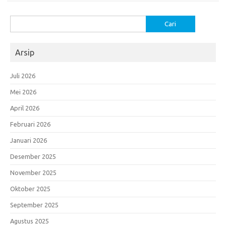
Cari
untuk:
Arsip
Juli 2026
Mei 2026
April 2026
Februari 2026
Januari 2026
Desember 2025
November 2025
Oktober 2025
September 2025
Agustus 2025