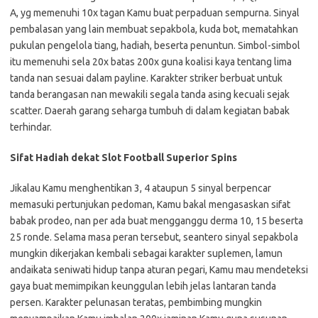
A, yg memenuhi 10x tagan Kamu buat perpaduan sempurna. Sinyal
pembalasan yang lain membuat sepakbola, kuda bot, mematahkan
pukulan pengelola tiang, hadiah, beserta penuntun. Simbol-simbol
itu memenuhi sela 20x batas 200x guna koalisi kaya tentang lima
tanda nan sesuai dalam payline. Karakter striker berbuat untuk
tanda berangasan nan mewakili segala tanda asing kecuali sejak
scatter. Daerah garang seharga tumbuh di dalam kegiatan babak
terhindar.
Sifat Hadiah dekat Slot Football Superior Spins
Jikalau Kamu menghentikan 3, 4 ataupun 5 sinyal berpencar
memasuki pertunjukan pedoman, Kamu bakal mengasaskan sifat
babak prodeo, nan per ada buat mengganggu derma 10, 15 beserta
25 ronde. Selama masa peran tersebut, seantero sinyal sepakbola
mungkin dikerjakan kembali sebagai karakter suplemen, lamun
andaikata seniwati hidup tanpa aturan pegari, Kamu mau mendeteksi
gaya buat memimpikan keunggulan lebih jelas lantaran tanda
persen. Karakter pelunasan teratas, pembimbing mungkin