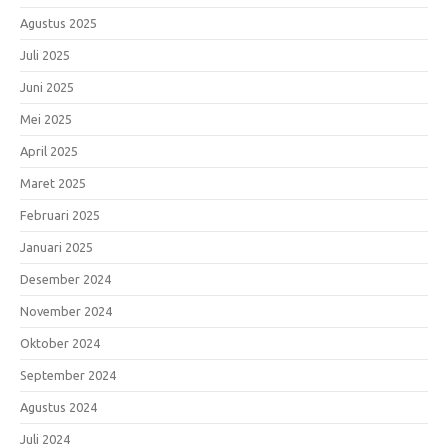
Agustus 2025
Juli 2025
Juni 2025
Mei 2025
April 2025
Maret 2025
Februari 2025
Januari 2025
Desember 2024
November 2024
Oktober 2024
September 2024
Agustus 2024
Juli 2024