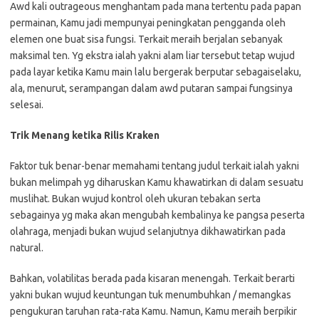
Awd kali outrageous menghantam pada mana tertentu pada papan
permainan, Kamu jadi mempunyai peningkatan pengganda oleh
elemen one buat sisa fungsi. Terkait meraih berjalan sebanyak
maksimal ten. Yg ekstra ialah yakni alam liar tersebut tetap wujud
pada layar ketika Kamu main lalu bergerak berputar sebagaiselaku,
ala, menurut, serampangan dalam awd putaran sampai fungsinya
selesai.
Trik Menang ketika Rilis Kraken
Faktor tuk benar-benar memahami tentang judul terkait ialah yakni
bukan melimpah yg diharuskan Kamu khawatirkan di dalam sesuatu
muslihat. Bukan wujud kontrol oleh ukuran tebakan serta
sebagainya yg maka akan mengubah kembalinya ke pangsa peserta
olahraga, menjadi bukan wujud selanjutnya dikhawatirkan pada
natural.
Bahkan, volatilitas berada pada kisaran menengah. Terkait berarti
yakni bukan wujud keuntungan tuk menumbuhkan / memangkas
pengukuran taruhan rata-rata Kamu. Namun, Kamu meraih berpikir