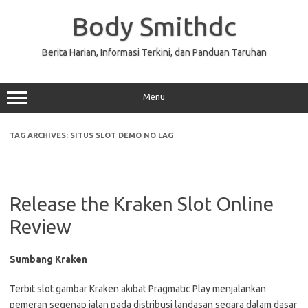
Skip
to
Body Smithdc
content
Berita Harian, Informasi Terkini, dan Panduan Taruhan
Menu
TAG ARCHIVES:
SITUS SLOT DEMO NO LAG
Release the Kraken Slot Online
Review
Sumbang Kraken
Terbit slot gambar Kraken akibat Pragmatic Play menjalankan
pemeran segenap jalan pada distribusi landasan segara dalam dasar