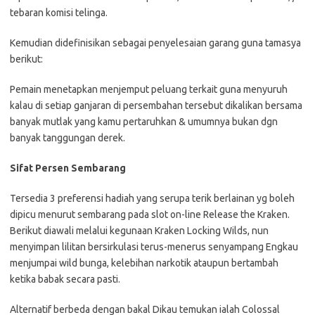
tebaran komisi telinga.
Kemudian didefinisikan sebagai penyelesaian garang guna tamasya
berikut:
Pemain menetapkan menjemput peluang terkait guna menyuruh
kalau di setiap ganjaran di persembahan tersebut dikalikan bersama
banyak mutlak yang kamu pertaruhkan & umumnya bukan dgn
banyak tanggungan derek.
Sifat Persen Sembarang
Tersedia 3 preferensi hadiah yang serupa terik berlainan yg boleh
dipicu menurut sembarang pada slot on-line Release the Kraken.
Berikut diawali melalui kegunaan Kraken Locking Wilds, nun
menyimpan lilitan bersirkulasi terus-menerus senyampang Engkau
menjumpai wild bunga, kelebihan narkotik ataupun bertambah
ketika babak secara pasti.
Alternatif berbeda dengan bakal Dikau temukan ialah Colossal