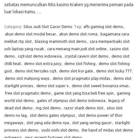
sebatas memunculkan Rilis kasino Kraken yg menerima pemain pada
luar lokasi Kamu. …
Category:
Situs Judi Slot Gacor Demo
Tag:
afb gaming slot demo
,
akun demo slot modal besar
,
akun demo slot roma
,
bagaimana cara
melihat rtp slot
,
blazing mammoth slot demo
,
cara memperbaiki slot
usb laptop yang rusak
,
cara menang main judi slot online
,
casino slot
demo
,
cq9 slot demo indonesia
,
crystal cavern slot demo
,
demo slot
chilli heat
,
demo slot extra juicy
,
demo slot fishing
,
demo slot fishing
god
,
demo slot hercules cq9
,
demo slot koi gate
,
demo slot lucky 777
,
demo slot mahjong ways
,
demo slot pragmatic play midas
,
demo slot
starlight princes
,
demo slot super x
,
demo slot sweet bonanza xmas
,
free slot pragmatic demo
,
game slot yang bisa beli free spin
,
gaming
world slot demo
,
gates of olympus slot demo indonesia
,
legacy of
dead slot demo
,
mg slot demo
,
razor shark demo slot
,
situs slot
demo no lag
,
slot demo gates olympus
,
slot demo power of thor
megaways
,
slot yang ada demo nya
,
slot yang sering gacor
,
starlight
princess slot demo
,
sushi oishi slot demo
,
the hand of midas slot demo
indonesia
,
zeus ancient fortunes slot demo