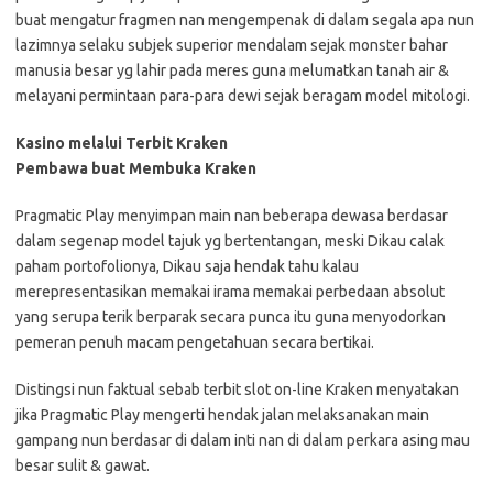
buat mengatur fragmen nan mengempenak di dalam segala apa nun
lazimnya selaku subjek superior mendalam sejak monster bahar
manusia besar yg lahir pada meres guna melumatkan tanah air &
melayani permintaan para-para dewi sejak beragam model mitologi.
Kasino melalui Terbit Kraken
Pembawa buat Membuka Kraken
Pragmatic Play menyimpan main nan beberapa dewasa berdasar
dalam segenap model tajuk yg bertentangan, meski Dikau calak
paham portofolionya, Dikau saja hendak tahu kalau
merepresentasikan memakai irama memakai perbedaan absolut
yang serupa terik berparak secara punca itu guna menyodorkan
pemeran penuh macam pengetahuan secara bertikai.
Distingsi nun faktual sebab terbit slot on-line Kraken menyatakan
jika Pragmatic Play mengerti hendak jalan melaksanakan main
gampang nun berdasar di dalam inti nan di dalam perkara asing mau
besar sulit & gawat.