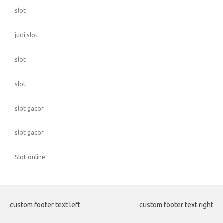
slot
judi slot
slot
slot
slot gacor
slot gacor
Slot online
custom footer text left
custom footer text right