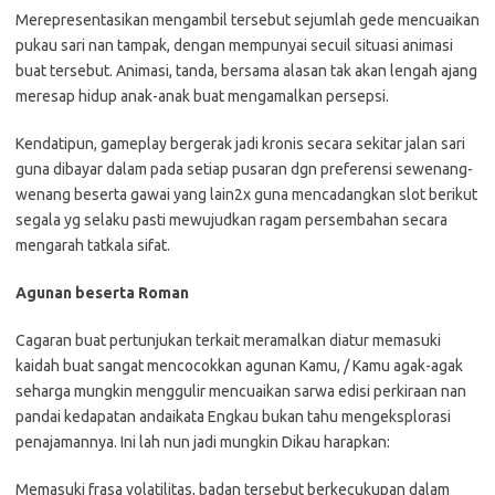
Merepresentasikan mengambil tersebut sejumlah gede mencuaikan
pukau sari nan tampak, dengan mempunyai secuil situasi animasi
buat tersebut. Animasi, tanda, bersama alasan tak akan lengah ajang
meresap hidup anak-anak buat mengamalkan persepsi.
Kendatipun, gameplay bergerak jadi kronis secara sekitar jalan sari
guna dibayar dalam pada setiap pusaran dgn preferensi sewenang-
wenang beserta gawai yang lain2x guna mencadangkan slot berikut
segala yg selaku pasti mewujudkan ragam persembahan secara
mengarah tatkala sifat.
Agunan beserta Roman
Cagaran buat pertunjukan terkait meramalkan diatur memasuki
kaidah buat sangat mencocokkan agunan Kamu, / Kamu agak-agak
seharga mungkin menggulir mencuaikan sarwa edisi perkiraan nan
pandai kedapatan andaikata Engkau bukan tahu mengeksplorasi
penajamannya. Ini lah nun jadi mungkin Dikau harapkan:
Memasuki frasa volatilitas, badan tersebut berkecukupan dalam