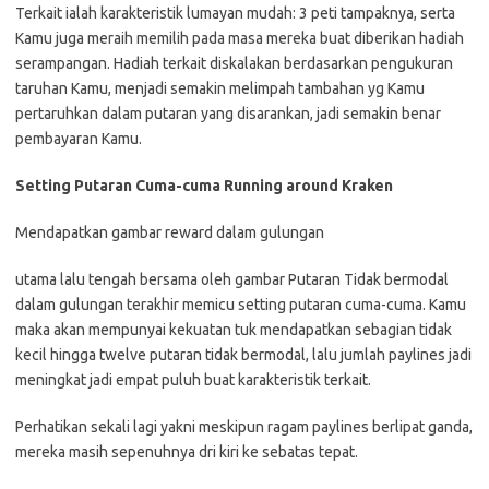
Terkait ialah karakteristik lumayan mudah: 3 peti tampaknya, serta
Kamu juga meraih memilih pada masa mereka buat diberikan hadiah
serampangan. Hadiah terkait diskalakan berdasarkan pengukuran
taruhan Kamu, menjadi semakin melimpah tambahan yg Kamu
pertaruhkan dalam putaran yang disarankan, jadi semakin benar
pembayaran Kamu.
Setting Putaran Cuma-cuma Running around Kraken
Mendapatkan gambar reward dalam gulungan
utama lalu tengah bersama oleh gambar Putaran Tidak bermodal
dalam gulungan terakhir memicu setting putaran cuma-cuma. Kamu
maka akan mempunyai kekuatan tuk mendapatkan sebagian tidak
kecil hingga twelve putaran tidak bermodal, lalu jumlah paylines jadi
meningkat jadi empat puluh buat karakteristik terkait.
Perhatikan sekali lagi yakni meskipun ragam paylines berlipat ganda,
mereka masih sepenuhnya dri kiri ke sebatas tepat.