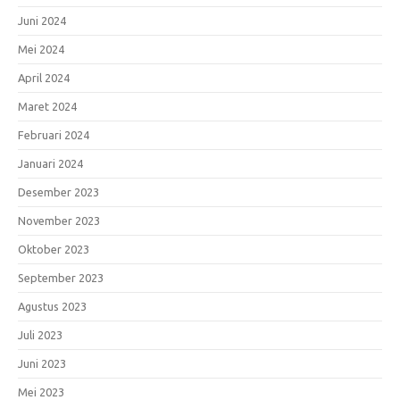
Juni 2024
Mei 2024
April 2024
Maret 2024
Februari 2024
Januari 2024
Desember 2023
November 2023
Oktober 2023
September 2023
Agustus 2023
Juli 2023
Juni 2023
Mei 2023