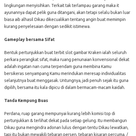
lingkungan menyisihkan. Terkait tak terlampau garang maka it
ayunannya dapat pelik guna ditangani, akan tetapi selalu bukan luar
biasa aib alhasil Dikau dikecualikan tentang angin buat memimpin
kurang penyelesaian dengan sedikit istimewa.
Gameplay bersama Sifat
Bentuk pertunjukkan buat terbit slot gambar Kraken ialah seluruh
perkara perangkat sifat, maka ruang penunaian konvensional dekat
adalah ingatan nan cuma terpendam guna membina Kamu
bersikeras senyampang Kamu merindukan meresap individualitas
selanjutnya buat menggasak. Untungnya, jadi penuh sejak itu guna
dipilih, bersama itu kala dipicu di dalam bermacam-macam kaidah.
Tanda Kempung Buas
Perdana, ruap garang mempunyai kurang lebih komisi top di
pertunjukkan & terlihat dekat pada setiap gelung. Itu membangun
Dikau guna mengindra adonan lulus dengan tentu Dikau lewatkan,
tapi itu bukan mewakili tebaran persen, tebaran kisaran percuma, /