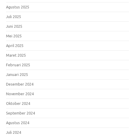
Agustus 2025
Juli 2025
Juni 2025
Mei 2025
April 2025
Maret 2025
Februari 2025
Januari 2025
Desember 2024
November 2024
Oktober 2024
September 2024
Agustus 2024
Juli 2024