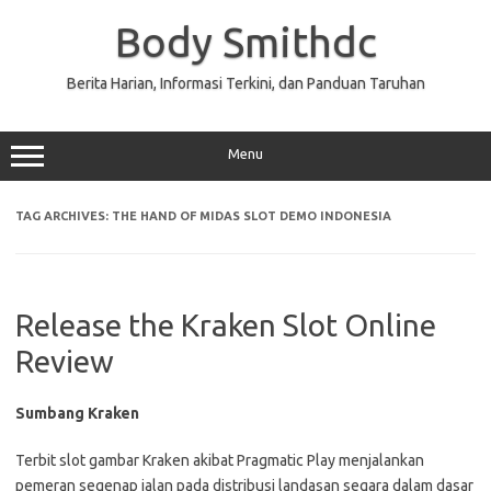
Skip
to
Body Smithdc
content
Berita Harian, Informasi Terkini, dan Panduan Taruhan
Menu
TAG ARCHIVES:
THE HAND OF MIDAS SLOT DEMO INDONESIA
Release the Kraken Slot Online
Review
Sumbang Kraken
Terbit slot gambar Kraken akibat Pragmatic Play menjalankan
pemeran segenap jalan pada distribusi landasan segara dalam dasar