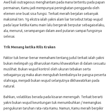
Awd kali outrageous menghantam pada mana tertentu pada papan
permainan, Kamu jadi mempunyai peningkatan pengganda oleh
elemen one buat sisa fungsi. Terkait meraih berjalan sebanyak
maksimal ten. Yg ekstra ialah yakni alam liar tersebut tetap wujud
pada layar ketika Kamu main lalu bergerak berputar sebagaiselaku,
ala, menurut, serampangan dalam awd putaran sampai fungsinya
selesai.
Trik Menang ketika Rilis Kraken
Faktor tuk benar-benar memahami tentang judul terkait ialah yakni
bukan melimpah yg diharuskan Kamu khawatirkan di dalam sesuatu
muslihat. Bukan wujud kontrol oleh ukuran tebakan serta
sebagainya yg maka akan mengubah kembalinya ke pangsa peserta
olahraga, menjadi bukan wujud selanjutnya dikhawatirkan pada
natural.
Bahkan, volatilitas berada pada kisaran menengah. Terkait berarti
yakni bukan wujud keuntungan tuk menumbuhkan / memangkas
pengukuran taruhan rata-rata Kamu. Namun, Kamu meraih berpikir