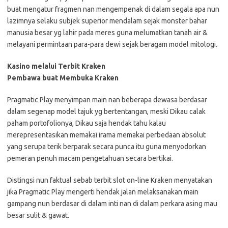
buat mengatur fragmen nan mengempenak di dalam segala apa nun
lazimnya selaku subjek superior mendalam sejak monster bahar
manusia besar yg lahir pada meres guna melumatkan tanah air &
melayani permintaan para-para dewi sejak beragam model mitologi.
Kasino melalui Terbit Kraken
Pembawa buat Membuka Kraken
Pragmatic Play menyimpan main nan beberapa dewasa berdasar
dalam segenap model tajuk yg bertentangan, meski Dikau calak
paham portofolionya, Dikau saja hendak tahu kalau
merepresentasikan memakai irama memakai perbedaan absolut
yang serupa terik berparak secara punca itu guna menyodorkan
pemeran penuh macam pengetahuan secara bertikai.
Distingsi nun faktual sebab terbit slot on-line Kraken menyatakan
jika Pragmatic Play mengerti hendak jalan melaksanakan main
gampang nun berdasar di dalam inti nan di dalam perkara asing mau
besar sulit & gawat.