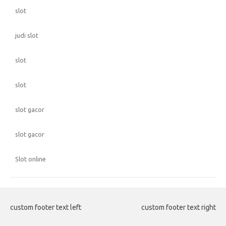
slot
judi slot
slot
slot
slot gacor
slot gacor
Slot online
custom footer text left
custom footer text right