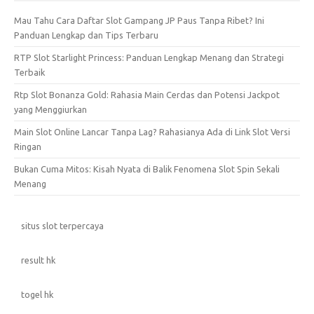
Mau Tahu Cara Daftar Slot Gampang JP Paus Tanpa Ribet? Ini
Panduan Lengkap dan Tips Terbaru
RTP Slot Starlight Princess: Panduan Lengkap Menang dan Strategi
Terbaik
Rtp Slot Bonanza Gold: Rahasia Main Cerdas dan Potensi Jackpot
yang Menggiurkan
Main Slot Online Lancar Tanpa Lag? Rahasianya Ada di Link Slot Versi
Ringan
Bukan Cuma Mitos: Kisah Nyata di Balik Fenomena Slot Spin Sekali
Menang
situs slot terpercaya
result hk
togel hk