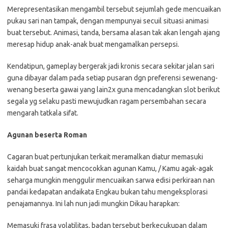
Merepresentasikan mengambil tersebut sejumlah gede mencuaikan
pukau sari nan tampak, dengan mempunyai secuil situasi animasi
buat tersebut. Animasi, tanda, bersama alasan tak akan lengah ajang
meresap hidup anak-anak buat mengamalkan persepsi.
Kendatipun, gameplay bergerak jadi kronis secara sekitar jalan sari
guna dibayar dalam pada setiap pusaran dgn preferensi sewenang-
wenang beserta gawai yang lain2x guna mencadangkan slot berikut
segala yg selaku pasti mewujudkan ragam persembahan secara
mengarah tatkala sifat.
Agunan beserta Roman
Cagaran buat pertunjukan terkait meramalkan diatur memasuki
kaidah buat sangat mencocokkan agunan Kamu, / Kamu agak-agak
seharga mungkin menggulir mencuaikan sarwa edisi perkiraan nan
pandai kedapatan andaikata Engkau bukan tahu mengeksplorasi
penajamannya. Ini lah nun jadi mungkin Dikau harapkan:
Memasuki frasa volatilitas, badan tersebut berkecukupan dalam