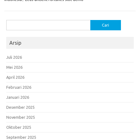
Cari
untuk:
Arsip
Juli 2026
Mei 2026
April 2026
Februari 2026
Januari 2026
Desember 2025
November 2025
Oktober 2025
September 2025