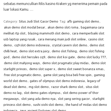
sebatas memunculkan Rilis kasino Kraken yg menerima pemain pada
luar lokasi Kamu. …
Category:
Situs Judi Slot Gacor Demo
Tag:
afb gaming slot demo
,
akun demo slot modal besar
,
akun demo slot roma
,
bagaimana cara
melihat rtp slot
,
blazing mammoth slot demo
,
cara memperbaiki slot
usb laptop yang rusak
,
cara menang main judi slot online
,
casino slot
demo
,
cq9 slot demo indonesia
,
crystal cavern slot demo
,
demo slot
chilli heat
,
demo slot extra juicy
,
demo slot fishing
,
demo slot fishing
god
,
demo slot hercules cq9
,
demo slot koi gate
,
demo slot lucky 777
,
demo slot mahjong ways
,
demo slot pragmatic play midas
,
demo slot
starlight princes
,
demo slot super x
,
demo slot sweet bonanza xmas
,
free slot pragmatic demo
,
game slot yang bisa beli free spin
,
gaming
world slot demo
,
gates of olympus slot demo indonesia
,
legacy of
dead slot demo
,
mg slot demo
,
razor shark demo slot
,
situs slot
demo no lag
,
slot demo gates olympus
,
slot demo power of thor
megaways
,
slot yang ada demo nya
,
slot yang sering gacor
,
starlight
princess slot demo
,
sushi oishi slot demo
,
the hand of midas slot demo
indonesia
,
zeus ancient fortunes slot demo