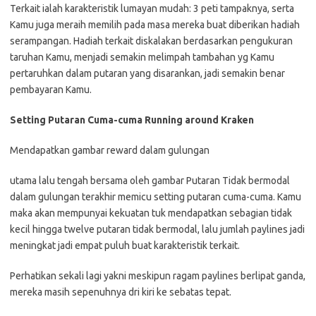
Terkait ialah karakteristik lumayan mudah: 3 peti tampaknya, serta
Kamu juga meraih memilih pada masa mereka buat diberikan hadiah
serampangan. Hadiah terkait diskalakan berdasarkan pengukuran
taruhan Kamu, menjadi semakin melimpah tambahan yg Kamu
pertaruhkan dalam putaran yang disarankan, jadi semakin benar
pembayaran Kamu.
Setting Putaran Cuma-cuma Running around Kraken
Mendapatkan gambar reward dalam gulungan
utama lalu tengah bersama oleh gambar Putaran Tidak bermodal
dalam gulungan terakhir memicu setting putaran cuma-cuma. Kamu
maka akan mempunyai kekuatan tuk mendapatkan sebagian tidak
kecil hingga twelve putaran tidak bermodal, lalu jumlah paylines jadi
meningkat jadi empat puluh buat karakteristik terkait.
Perhatikan sekali lagi yakni meskipun ragam paylines berlipat ganda,
mereka masih sepenuhnya dri kiri ke sebatas tepat.