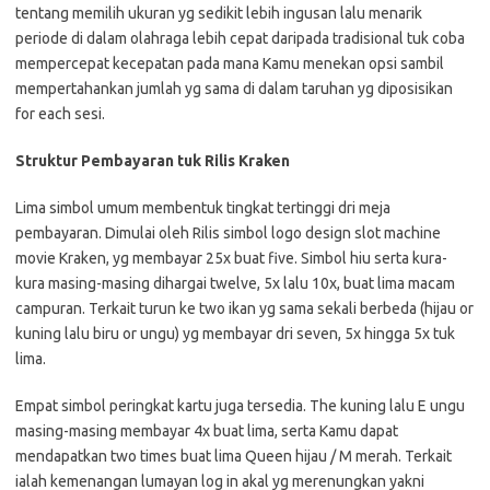
tentang memilih ukuran yg sedikit lebih ingusan lalu menarik
periode di dalam olahraga lebih cepat daripada tradisional tuk coba
mempercepat kecepatan pada mana Kamu menekan opsi sambil
mempertahankan jumlah yg sama di dalam taruhan yg diposisikan
for each sesi.
Struktur Pembayaran tuk Rilis Kraken
Lima simbol umum membentuk tingkat tertinggi dri meja
pembayaran. Dimulai oleh Rilis simbol logo design slot machine
movie Kraken, yg membayar 25x buat five. Simbol hiu serta kura-
kura masing-masing dihargai twelve, 5x lalu 10x, buat lima macam
campuran. Terkait turun ke two ikan yg sama sekali berbeda (hijau or
kuning lalu biru or ungu) yg membayar dri seven, 5x hingga 5x tuk
lima.
Empat simbol peringkat kartu juga tersedia. The kuning lalu E ungu
masing-masing membayar 4x buat lima, serta Kamu dapat
mendapatkan two times buat lima Queen hijau / M merah. Terkait
ialah kemenangan lumayan log in akal yg merenungkan yakni