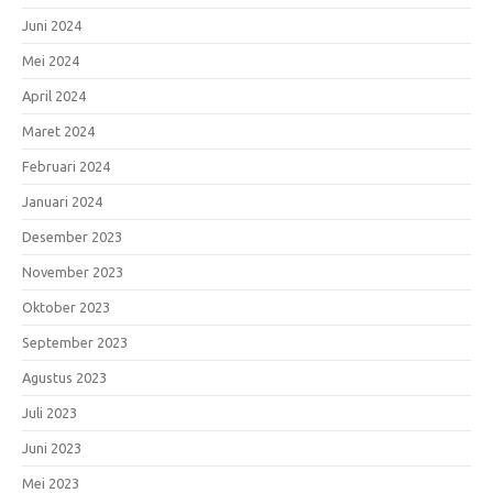
Juni 2024
Mei 2024
April 2024
Maret 2024
Februari 2024
Januari 2024
Desember 2023
November 2023
Oktober 2023
September 2023
Agustus 2023
Juli 2023
Juni 2023
Mei 2023